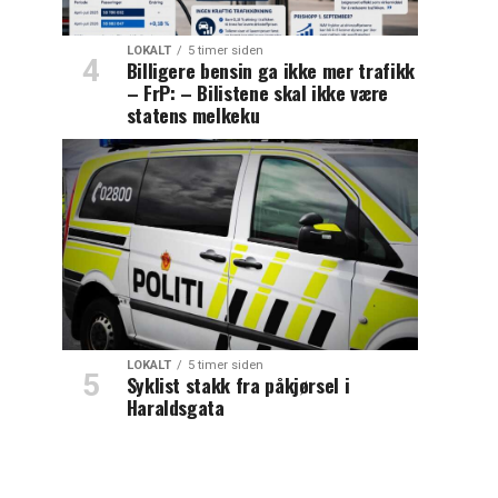
LOKALT
5 timer siden
Billigere bensin ga ikke mer trafikk
– FrP: – Bilistene skal ikke være
statens melkeku
LOKALT
5 timer siden
Syklist stakk fra påkjørsel i
Haraldsgata