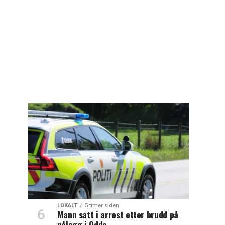
LOKALT
5 timer siden
Mann satt i arrest etter brudd på
pålegg i Odda