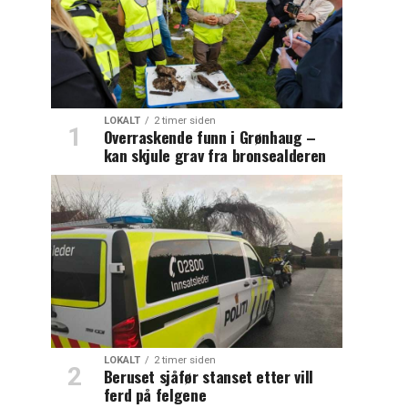
LOKALT
2 timer siden
Overraskende funn i Grønhaug –
kan skjule grav fra bronsealderen
LOKALT
2 timer siden
Beruset sjåfør stanset etter vill
ferd på felgene