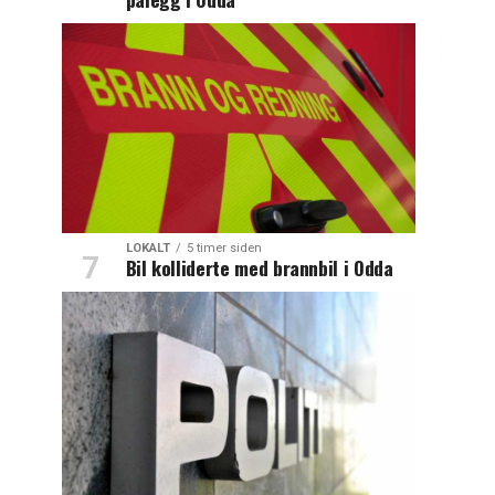
LOKALT
5 timer siden
Bil kolliderte med brannbil i Odda