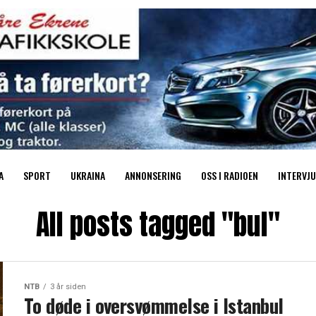
A
SPORT
UKRAINA
ANNONSERING
OSS I RADIOEN
INTERVJU
All posts tagged "bul"
NTB
3 år siden
To døde i oversvømmelse i Istanbul