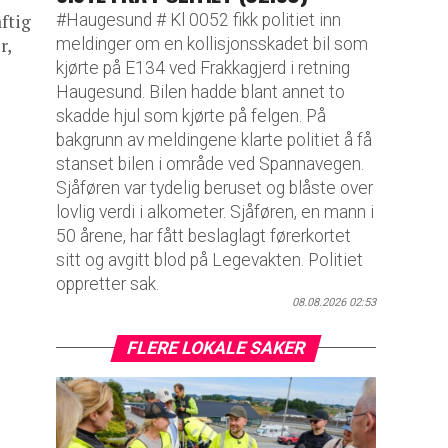
#Haugesund # Kl 0052 fikk politiet inn
aftig
meldinger om en kollisjonsskadet bil som
r,
kjørte på E134 ved Frakkagjerd i retning
Haugesund. Bilen hadde blant annet to
skadde hjul som kjørte på felgen. På
bakgrunn av meldingene klarte politiet å få
stanset bilen i område ved Spannavegen.
Sjåføren var tydelig beruset og blåste over
lovlig verdi i alkometer. Sjåføren, en mann i
50 årene, har fått beslaglagt førerkortet
sitt og avgitt blod på Legevakten. Politiet
oppretter sak.
08.08.2026 02:53
FLERE LOKALE SAKER