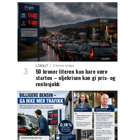
LOKALT
3 timer siden
50 kroner literen kan bare være
starten – oljekrisen kan gi pris- og
rentesjokk