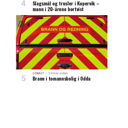
Slagsmål og trusler i Kopervik –
mann i 20-årene bortvist
LOKALT
5 timer siden
Brann i tomannsbolig i Odda