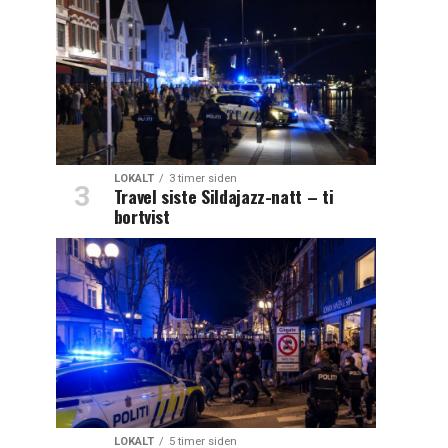
LOKALT
3 timer siden
Travel siste Sildajazz-natt – ti
bortvist
LOKALT
5 timer siden