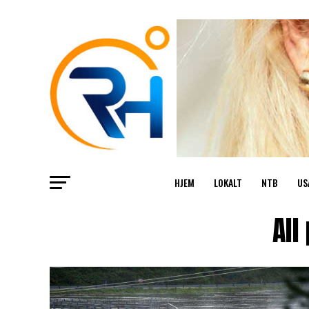
HJEM
LOKALT
NTB
US
All