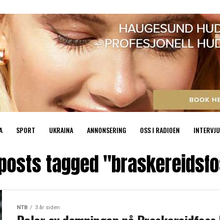
A
SPORT
UKRAINA
ANNONSERING
OSS I RADIOEN
INTERVJU
 posts tagged "braskereidsf
NTB
3 år siden