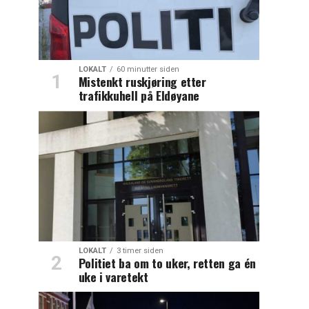
LOKALT
60 minutter siden
Mistenkt ruskjøring etter
trafikkuhell på Eldøyane
LOKALT
3 timer siden
Politiet ba om to uker, retten ga én
uke i varetekt