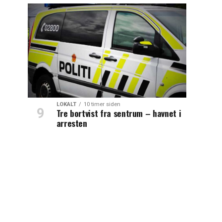
LOKALT
10 timer siden
Tre bortvist fra sentrum – havnet i
arresten