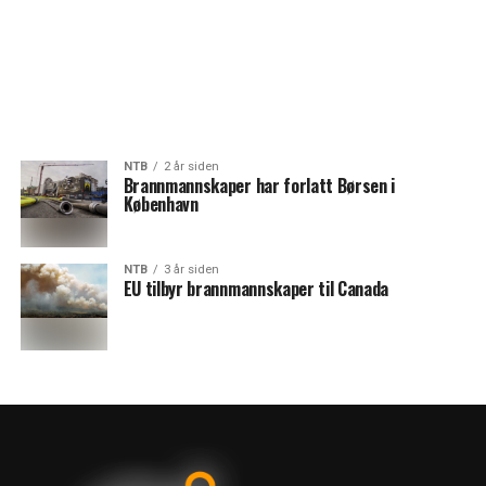
NTB
2 år siden
Brannmannskaper har forlatt Børsen i
København
NTB
3 år siden
EU tilbyr brannmannskaper til Canada