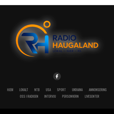
HJEM
LOKALT
NTB
USA
SPORT
UKRAINA
ANNONSERING
OSS I RADIOEN
INTERVJU
PERSONVERN
LIVESENTER