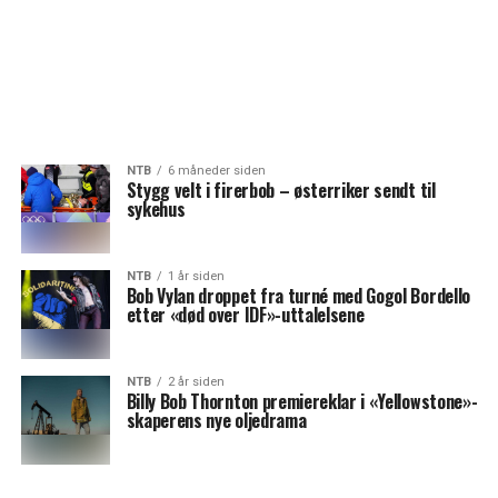
NTB
6 måneder siden
Stygg velt i firerbob – østerriker sendt til
sykehus
NTB
1 år siden
Bob Vylan droppet fra turné med Gogol Bordello
etter «død over IDF»-uttalelsene
NTB
2 år siden
Billy Bob Thornton premiereklar i «Yellowstone»-
skaperens nye oljedrama