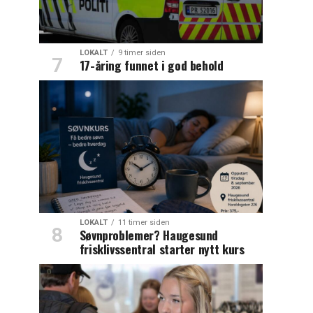
LOKALT
9 timer siden
17-åring funnet i god behold
LOKALT
11 timer siden
Søvnproblemer? Haugesund
frisklivssentral starter nytt kurs