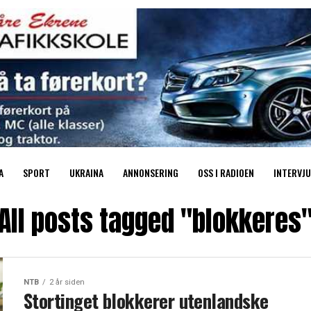
A
SPORT
UKRAINA
ANNONSERING
OSS I RADIOEN
INTERVJU
All posts tagged "blokkeres
NTB
2 år siden
Stortinget blokkerer utenlandske