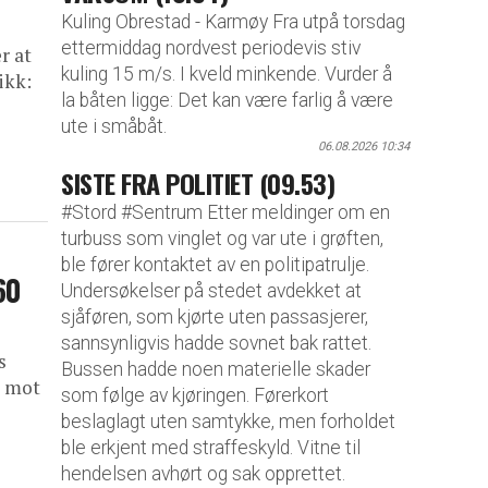
Kuling Obrestad - Karmøy Fra utpå torsdag
ettermiddag nordvest periodevis stiv
r at
kuling 15 m/s. I kveld minkende. Vurder å
ikk:
la båten ligge: Det kan være farlig å være
ute i småbåt.
06.08.2026 10:34
SISTE FRA POLITIET (09.53)
#Stord #Sentrum Etter meldinger om en
turbuss som vinglet og var ute i grøften,
ble fører kontaktet av en politipatrulje.
60
Undersøkelser på stedet avdekket at
sjåføren, som kjørte uten passasjerer,
sannsynligvis hadde sovnet bak rattet.
s
Bussen hadde noen materielle skader
t mot
som følge av kjøringen. Førerkort
beslaglagt uten samtykke, men forholdet
ble erkjent med straffeskyld. Vitne til
hendelsen avhørt og sak opprettet.