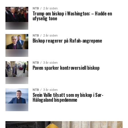
NTB
2 år siden
Trump om biskop i Washington: – Hadde en
ufyselig tone
NTB
2 år siden
Biskop reagerer på Rafah-angrepene
NTB
3 år siden
Paven sparker kontroversiell biskop
NTB
3 år siden
Svein Valle tilsatt som ny biskop i Sør-
Hålogaland bispedømme