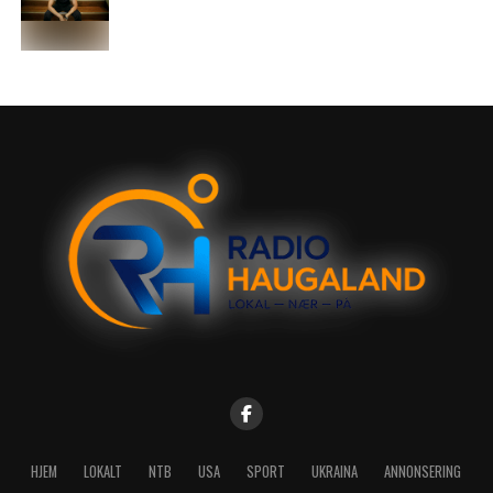
HJEM
LOKALT
NTB
USA
SPORT
UKRAINA
ANNONSERING