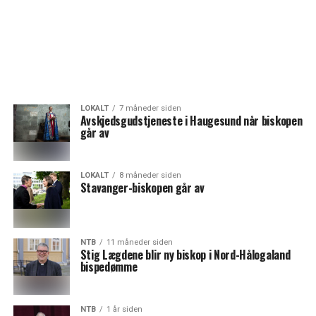
LOKALT
7 måneder siden
Avskjedsgudstjeneste i Haugesund når biskopen
går av
LOKALT
8 måneder siden
Stavanger-biskopen går av
NTB
11 måneder siden
Stig Lægdene blir ny biskop i Nord-Hålogaland
bispedømme
NTB
1 år siden