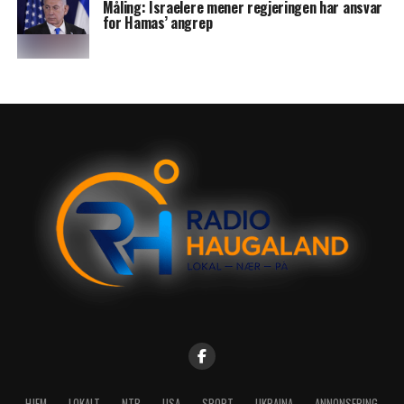
Måling: Israelere mener regjeringen har ansvar
for Hamas’ angrep
HJEM
LOKALT
NTB
USA
SPORT
UKRAINA
ANNONSERING