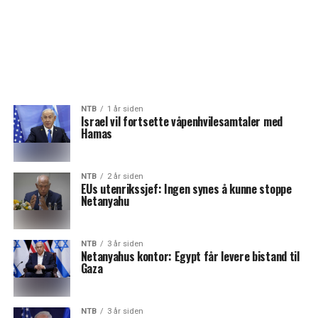
NTB
1 år siden
Israel vil fortsette våpenhvilesamtaler med
Hamas
NTB
2 år siden
EUs utenrikssjef: Ingen synes å kunne stoppe
Netanyahu
NTB
3 år siden
Netanyahus kontor: Egypt får levere bistand til
Gaza
NTB
3 år siden