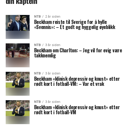
din kaptein
NTB
2 år siden
Beckham reiste til Sverige for å hylle
«Svennis»: – Et godt og hyggelig øyeblikk
NTB
3 år siden
Beckham om Charlton: – Jeg vil for evig være
takknemlig
NTB
3 år siden
Beckham «klinisk depressiv og knust» etter
rødt kort i fotball-VM: – Var et vrak
NTB
3 år siden
Beckham «klinisk depressiv og knust» etter
rødt kort i fotball-VM