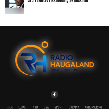
Stortalentet fikk melding av Beckham
HJEM
LOKALT
NTB
USA
SPORT
UKRAINA
ANNONSERING