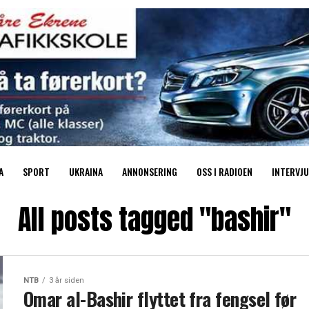
A
SPORT
UKRAINA
ANNONSERING
OSS I RADIOEN
INTERVJU
All posts tagged "bashir"
NTB
3 år siden
Omar al-Bashir flyttet fra fengsel før