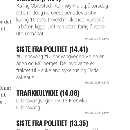
Kuling Obrestad - Karmøy Fra utpå torsdag
ettermiddag nordvest periodevis stiv
kuling 15 m/s. I kveld minkende. Vurder å
ør det
la båten ligge: Det kan være farlig å være
let
ute i småbåt.
06.08.2026 14:54
SISTE FRA POLITIET (14.41)
#Ullensvang #Ullensvangvegen Veien er
åpen og MC berget. De involverte er
fraktet til Haukeland sykehus og Odda
sykehus.
06.08.2026 14:41
 Omar
TRAFIKKULYKKE (14.08)
 ut
Ullensvangvegen Rv. 13 Fresvik i
...
Ullensvang.
06.08.2026 14:08
SISTE FRA POLITIET (13.35)