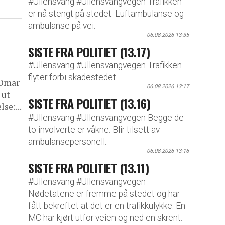
#Ullensvang #Ullensvangvegen Trafikken
er nå stengt på stedet. Luftambulanse og
ambulanse på vei.
06.08.2026 13:35
SISTE FRA POLITIET (13.17)
#Ullensvang #Ullensvangvegen Trafikken
flyter forbi skadestedet.
 Omar
06.08.2026 13:17
 ut
SISTE FRA POLITIET (13.16)
se:...
#Ullensvang #Ullensvangvegen Begge de
to involverte er våkne. Blir tilsett av
ambulansepersonell.
06.08.2026 13:16
SISTE FRA POLITIET (13.11)
#Ullensvang #Ullensvangvegen
Nødetatene er fremme på stedet og har
fått bekreftet at det er en trafikkulykke. En
MC har kjørt utfor veien og ned en skrent.