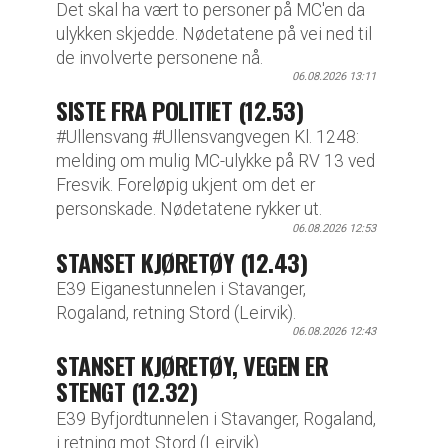
Det skal ha vært to personer på MC'en da
ulykken skjedde. Nødetatene på vei ned til
de involverte personene nå.
06.08.2026 13:11
SISTE FRA POLITIET (12.53)
#Ullensvang #Ullensvangvegen Kl. 1248:
melding om mulig MC-ulykke på RV 13 ved
Fresvik. Foreløpig ukjent om det er
personskade. Nødetatene rykker ut.
06.08.2026 12:53
STANSET KJØRETØY (12.43)
E39 Eiganestunnelen i Stavanger,
Rogaland, retning Stord (Leirvik).
06.08.2026 12:43
STANSET KJØRETØY, VEGEN ER
STENGT (12.32)
E39 Byfjordtunnelen i Stavanger, Rogaland,
i retning mot Stord (Leirvik).