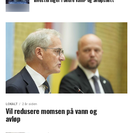
investeringer i bedre vann- og avløpsnett
LOKALT
2 år siden
Vil redusere momsen på vann og
avløp