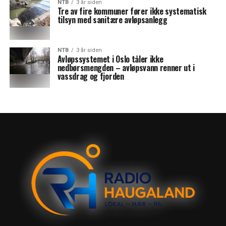
NTB
3 år siden
Tre av fire kommuner fører ikke systematisk
tilsyn med sanitære avløpsanlegg
NTB
3 år siden
Avløpssystemet i Oslo tåler ikke
nedbørsmengden – avløpsvann renner ut i
vassdrag og fjorden