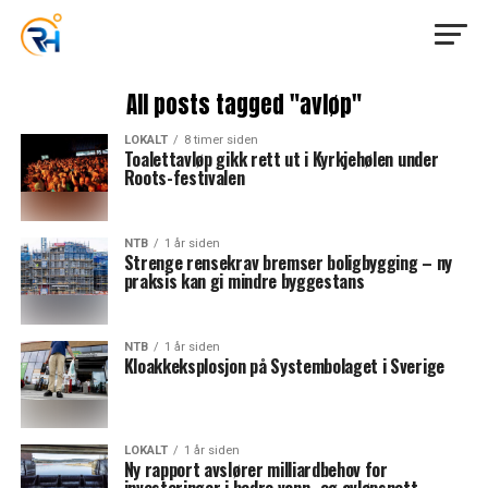
All posts tagged "avløp"
LOKALT
8 timer siden
Toalettavløp gikk rett ut i Kyrkjehølen under
Roots-festivalen
NTB
1 år siden
Strenge rensekrav bremser boligbygging – ny
praksis kan gi mindre byggestans
NTB
1 år siden
Kloakkeksplosjon på Systembolaget i Sverige
LOKALT
1 år siden
Ny rapport avslører milliardbehov for