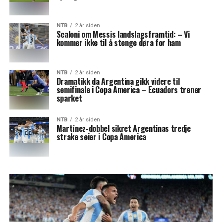
NTB
2 år siden
Scaloni om Messis landslagsframtid: – Vi
kommer ikke til å stenge døra for ham
NTB
2 år siden
Dramatikk da Argentina gikk videre til
semifinale i Copa America – Ecuadors trener
sparket
NTB
2 år siden
Martínez-dobbel sikret Argentinas tredje
strake seier i Copa America