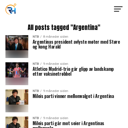
All posts tagged "Argentina"
NTB
8 måneder siden
Argentinas president avlyste møter med Støre
og kong Harald
NTB
9 måneder siden
Atletico Madrid-trio går glipp av landskamp
etter vaksinetrøbbel
NTB
9 måneder siden
Mileis parti vinner mellomvalget i Argentina
NTB
9 måneder siden
Mileis parti går mot seier i Argentinas