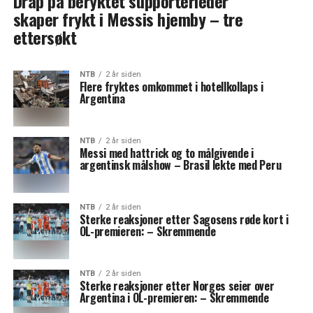
Drap på beryktet supporterleder
skaper frykt i Messis hjemby – tre
ettersøkt
NTB
2 år siden
Flere fryktes omkommet i hotellkollaps i
Argentina
NTB
2 år siden
Messi med hattrick og to målgivende i
argentinsk målshow – Brasil lekte med Peru
NTB
2 år siden
Sterke reaksjoner etter Sagosens røde kort i
OL-premieren: – Skremmende
NTB
2 år siden
Sterke reaksjoner etter Norges seier over
Argentina i OL-premieren: – Skremmende