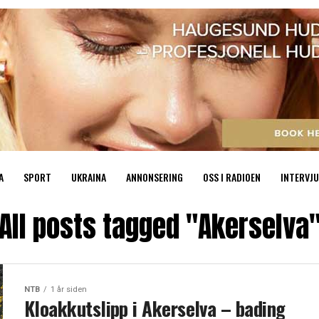
A
SPORT
UKRAINA
ANNONSERING
OSS I RADIOEN
INTERVJU
All posts tagged "Akerselva
NTB
1 år siden
Kloakkutslipp i Akerselva – bading