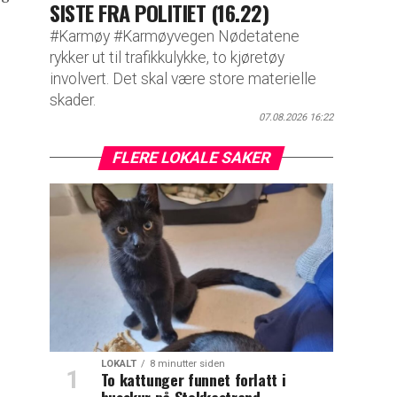
SISTE FRA POLITIET (16.22)
#Karmøy #Karmøyvegen Nødetatene
rykker ut til trafikkulykke, to kjøretøy
involvert. Det skal være store materielle
skader.
07.08.2026 16:22
FLERE LOKALE SAKER
LOKALT
8 minutter siden
To kattunger funnet forlatt i
busskur på Stokkastrand