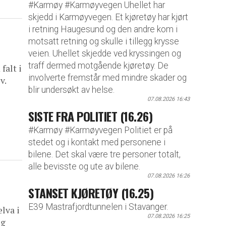
#Karmøy #Karmøyvegen Uhellet har
skjedd i Karmøyvegen. Et kjøretøy har kjørt
i retning Haugesund og den andre kom i
motsatt retning og skulle i tillegg krysse
veien. Uhellet skjedde ved kryssingen og
traff dermed motgående kjøretøy. De
falt i
involverte fremstår med mindre skader og
v.
blir undersøkt av helse.
07.08.2026 16:43
SISTE FRA POLITIET (16.26)
#Karmøy #Karmøyvegen Politiet er på
stedet og i kontakt med personene i
bilene. Det skal være tre personer totalt,
alle bevisste og ute av bilene.
07.08.2026 16:26
STANSET KJØRETØY (16.25)
E39 Mastrafjordtunnelen i Stavanger.
lva i
07.08.2026 16:25
og