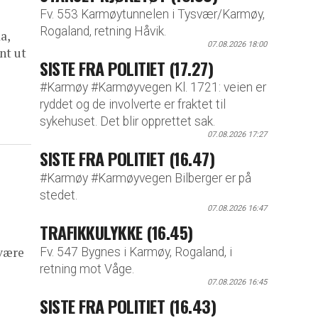
Fv. 553 Karmøytunnelen i Tysvær/Karmøy,
Rogaland, retning Håvik.
a,
07.08.2026 18:00
nt ut
SISTE FRA POLITIET (17.27)
#Karmøy #Karmøyvegen Kl. 1721: veien er
ryddet og de involverte er fraktet til
sykehuset. Det blir opprettet sak.
07.08.2026 17:27
SISTE FRA POLITIET (16.47)
#Karmøy #Karmøyvegen Bilberger er på
stedet.
07.08.2026 16:47
TRAFIKKULYKKE (16.45)
være
Fv. 547 Bygnes i Karmøy, Rogaland, i
retning mot Våge.
07.08.2026 16:45
SISTE FRA POLITIET (16.43)