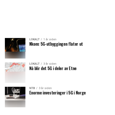
LOKALT
1 år siden
Nkom: 5G-utbyggingen flater ut
LOKALT
3 år siden
Nå blir det 5G i deler av Etne
NTB
3 år siden
Enorme investeringer i 5G i Norge