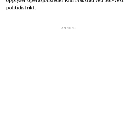
opplyser operasjonsleder Kim Flakstad ved Sør-Vest
politidistrikt.
ANNONSE