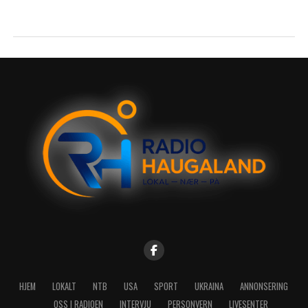
HJEM
LOKALT
NTB
USA
SPORT
UKRAINA
ANNONSERING
OSS I RADIOEN
INTERVJU
PERSONVERN
LIVESENTER