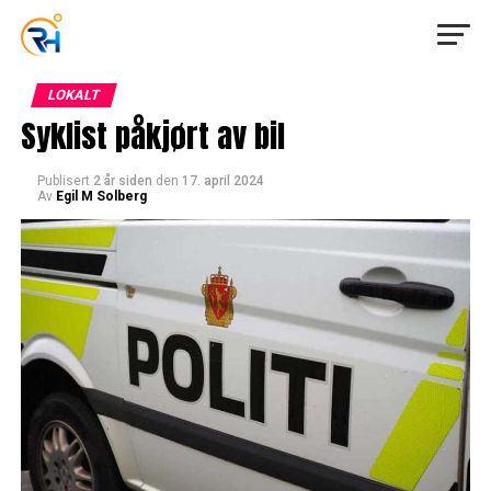
LOKALT
Syklist påkjørt av bil
Publisert
2 år siden
den
17. april 2024
Av
Egil M Solberg