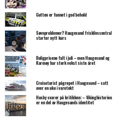
Gutten er funnet i god behold
Søvnproblemer? Haugesund frisklivssentral
starter nytt kurs
Boligprisene falt i juli – men Haugesund og
Karmøy har sterk vekst siste året
Cruiseturist pågrepet i Haugesund – satt
over en uke i varetekt
Husby svarer på kritikken: – Vikinghistorien
er en del av Haugesunds identitet