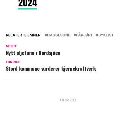
2024
RELATERTE EMNER:
HAUGESUND
PÅKJØRT
SYKLIST
NESTE
Nytt oljefunn i Nordsjøen
FORRIGE
Stord kommune vurderer kjernekraftverk
ANNONSE