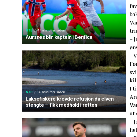
fav
ba
Van
tr
NTB
47 minutter siden
Aursnes blir kaptein i Benfica
– J
øns
– V
Før
svi
ki
I t
NTB
56 minutter siden
Ar
Laksefiskere krevde refusjon da elven
Van
stengte – fikk medhold i retten
ut
– J
hel