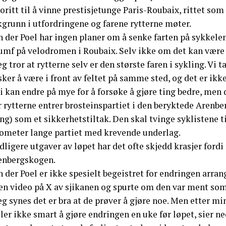
oritt til å vinne prestisjetunge Paris-Roubaix, rittet som
kgrunn i utfordringene og farene rytterne møter.
 der Poel har ingen planer om å senke farten på sykkelen
iumf på velodromen i Roubaix. Selv ikke om det kan være 
eg tror at rytterne selv er den største faren i sykling. Vi 
ker å være i front av feltet på samme sted, og det er ikk
i kan endre på mye for å forsøke å gjøre ting bedre, men de
 rytterne entrer brosteinspartiet i den beryktede Arenbe
ng) som et sikkerhetstiltak. Den skal tvinge syklistene ti
lometer lange partiet med krevende underlag.
idligere utgaver av løpet har det ofte skjedd krasjer ford
enbergskogen.
 der Poel er ikke spesielt begeistret for endringen arran
 en video på X av sjikanen og spurte om den var ment som
eg synes det er bra at de prøver å gjøre noe. Men etter mi
ler ikke smart å gjøre endringen en uke før løpet, sier n