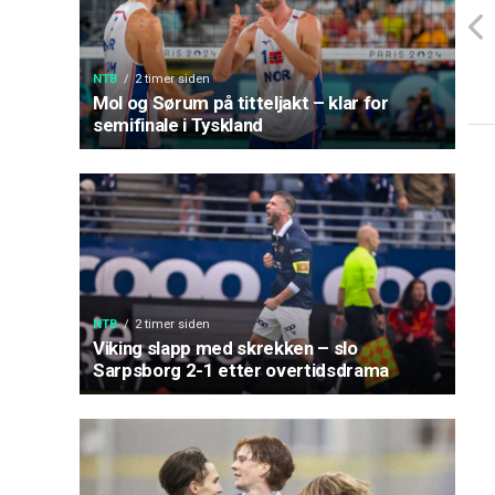
NTB
2 timer siden
Mol og Sørum på titteljakt – klar for
semifinale i Tyskland
NTB
2 timer siden
Viking slapp med skrekken – slo
Sarpsborg 2-1 etter overtidsdrama