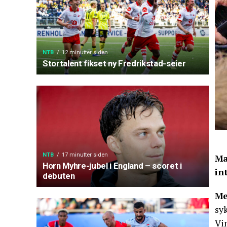
NTB
12 minutter siden
Stortalent fikset ny Fredrikstad-seier
NTB
17 minutter siden
Ma
Horn Myhre-jubel i England – scoret i
in
debuten
Me
syk
Vi