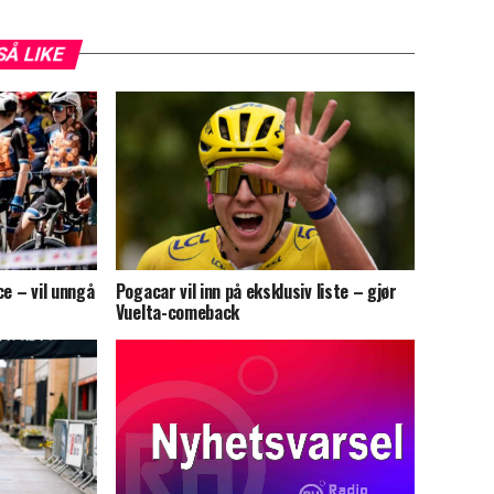
SÅ LIKE
ce – vil unngå
Pogacar vil inn på eksklusiv liste – gjør
Vuelta-comeback