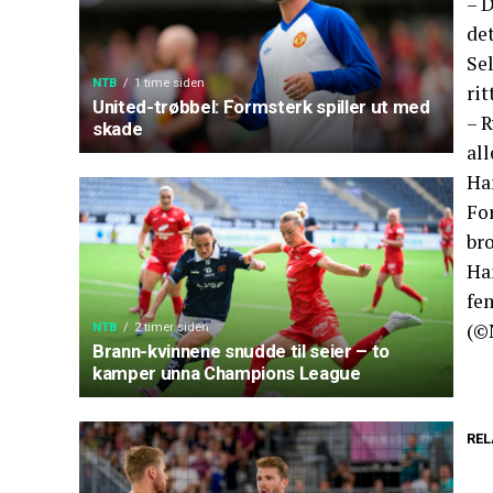
– D
det
Sel
NTB
1 time siden
rit
United-trøbbel: Formsterk spiller ut med
– 
skade
all
Ha
Fo
bro
Ha
fem
(©
NTB
2 timer siden
Brann-kvinnene snudde til seier – to
kamper unna Champions League
REL