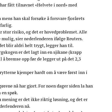
 har fått tilnavnet «Helvete i nord» med
 mens han skal forsøke å forsvare fjorårets
farlig.
tar stor risiko, og det er hovedproblemet. Alle
e mulig, sier nederlenderen ifølge Reuters.
t blir aldri helt trygt, legger han til.
rgskogen er det lagt inn en sjikane (krapp
l å bremse opp før de legger ut på det 2,3
i rytterne kjemper hardt om å være først inn i
gørene nå har gjort. For noen dager siden la han
 en spøk.
n mening er det ikke riktig løsning, og det er
ederlenderen nå.