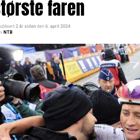
tørste faren
ublisert
2 år siden
den
6. april 2024
v
NTB