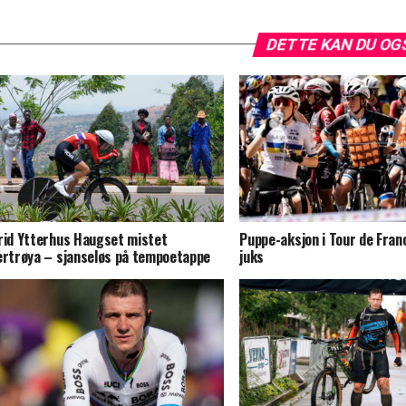
DETTE KAN DU OG
rid Ytterhus Haugset mistet
Puppe-aksjon i Tour de Fran
ertrøya – sjanseløs på tempoetappe
juks