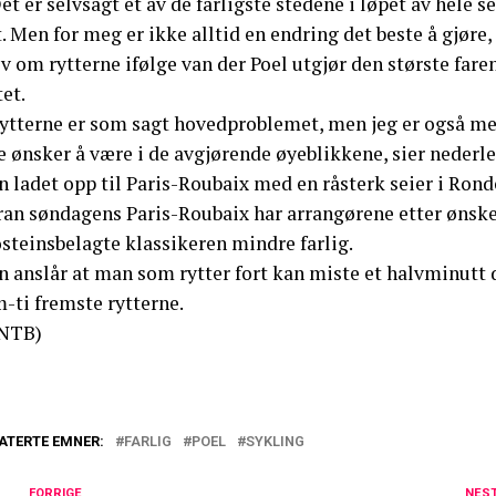
et er selvsagt et av de farligste stedene i løpet av hele s
. Men for meg er ikke alltid en endring det beste å gjøre, 
v om rytterne ifølge van der Poel utgjør den største fare
tet.
Rytterne er som sagt hovedproblemet, men jeg er også med
e ønsker å være i de avgjørende øyeblikkene, sier nederl
n ladet opp til Paris-Roubaix med en råsterk seier i Ron
ran søndagens Paris-Roubaix har arrangørene etter ønske 
steinsbelagte klassikeren mindre farlig.
n anslår at man som rytter fort kan miste et halvminutt
-ti fremste rytterne.
NTB)
ATERTE EMNER:
FARLIG
POEL
SYKLING
FORRIGE
NES