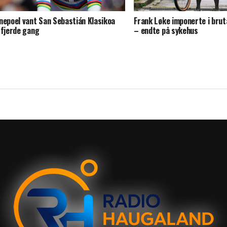
nepoel vant San Sebastián Klasikoa
Frank Løke imponerte i bruta
 fjerde gang
– endte på sykehus