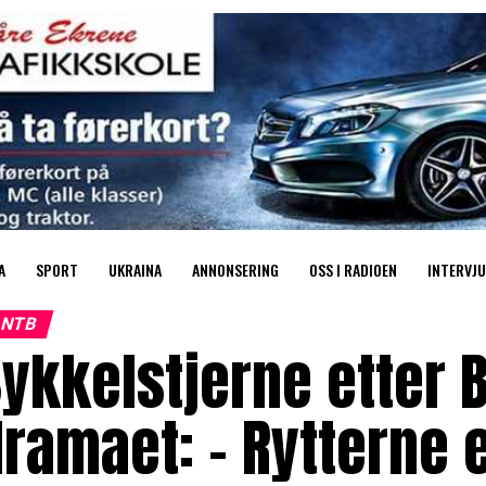
A
SPORT
UKRAINA
ANNONSERING
OSS I RADIOEN
INTERVJU
NTB
ykkelstjerne etter 
ramaet: – Rytterne 