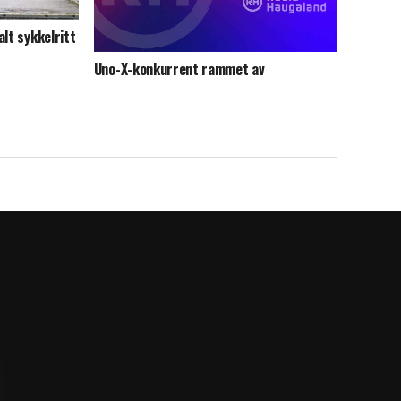
lt sykkelritt
Uno-X-konkurrent rammet av
sykkeltyveri i Danmark rundt