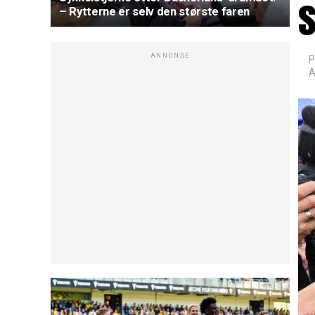
s
– Rytterne er selv den største faren
ANNONSE
P
A