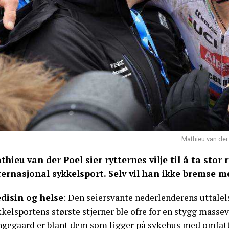
Mathieu van der P
thieu van der Poel sier rytternes vilje til å ta stor 
ternasjonal sykkelsport. Selv vil han ikke bremse 
disin og helse
: Den seiersvante nederlenderens uttalels
kelsportens største stjerner ble ofre for en stygg masse
ngegaard er blant dem som ligger på sykehus med omfatt