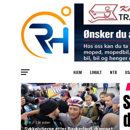
HJEM
LOKALT
NTB
US
S
d
NTB
2 år siden
Sykkelstjerne etter Baskerland-dramaet: