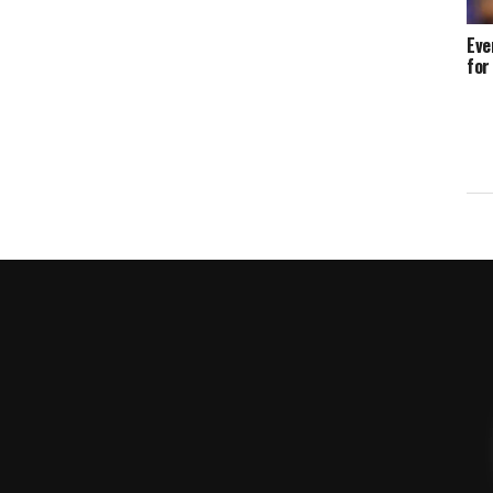
Eve
for