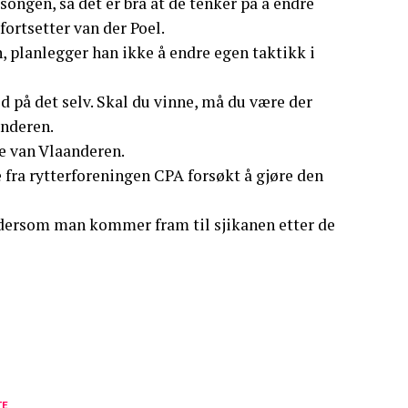
esongen, så det er bra at de tenker på å endre
fortsetter van der Poel.
n, planlegger han ikke å endre egen taktikk i
 på det selv. Skal du vinne, må du være der
enderen.
de van Vlaanderen.
fra rytterforeningen CPA forsøkt å gjøre den
 dersom man kommer fram til sjikanen etter de
TE