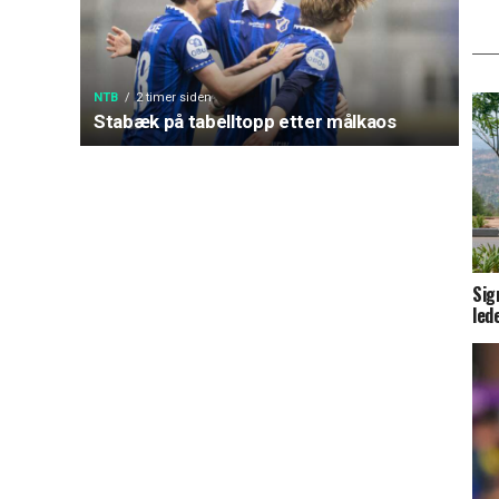
NTB
2 timer siden
Stabæk på tabelltopp etter målkaos
Sig
led