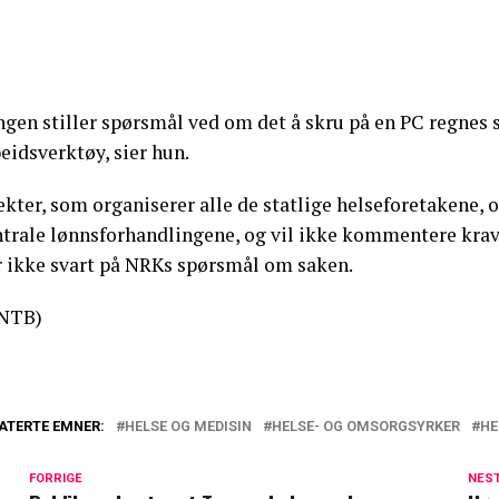
ngen stiller spørsmål ved om det å skru på en PC regnes 
eidsverktøy, sier hun.
kter, som organiserer alle de statlige helseforetakene, o
ntrale lønnsforhandlingene, og vil ikke kommentere krav
r ikke svart på NRKs spørsmål om saken.
NTB)
ATERTE EMNER:
HELSE OG MEDISIN
HELSE- OG OMSORGSYRKER
HE
FORRIGE
NES