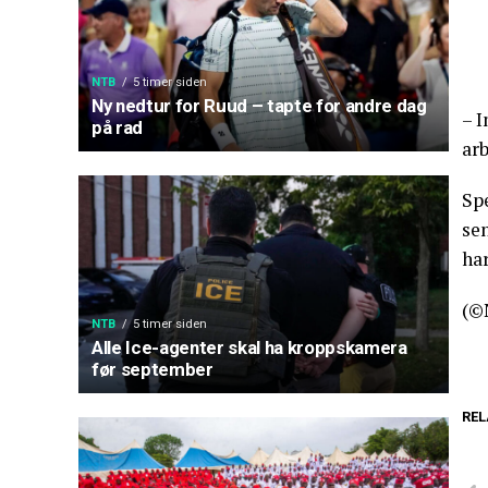
NTB
5 timer siden
Ny nedtur for Ruud – tapte for andre dag
– I
på rad
arb
Spe
se
ha
(©
NTB
5 timer siden
Alle Ice-agenter skal ha kroppskamera
før september
REL