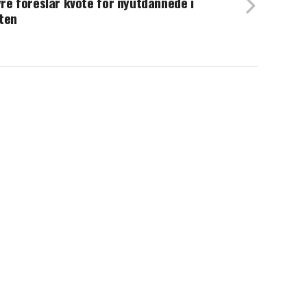
re foreslår kvote for nyutdannede i
ten