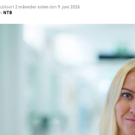
ublisert
2 måneder siden
den
9. juni 2026
v
NTB