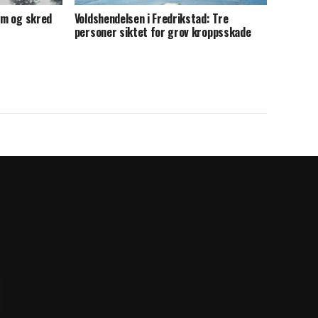
lom og skred
Voldshendelsen i Fredrikstad: Tre
personer siktet for grov kroppsskade