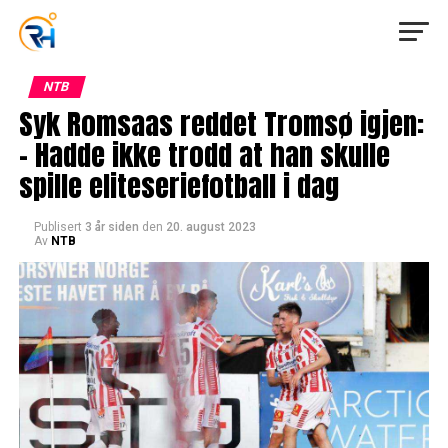
NTB
Syk Romsaas reddet Tromsø igjen:
– Hadde ikke trodd at han skulle
spille eliteseriefotball i dag
Publisert
3 år siden
den
20. august 2023
Av
NTB