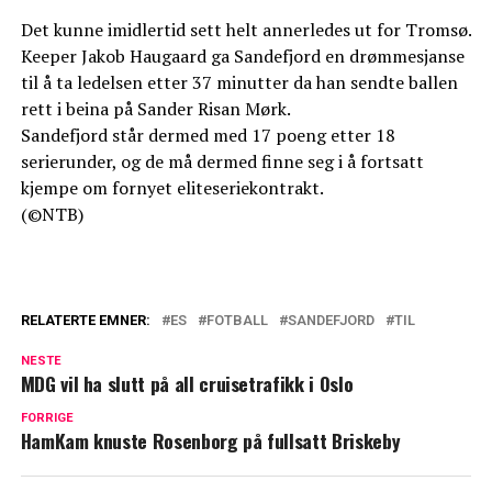
Det kunne imidlertid sett helt annerledes ut for Tromsø.
Keeper Jakob Haugaard ga Sandefjord en drømmesjanse
til å ta ledelsen etter 37 minutter da han sendte ballen
rett i beina på Sander Risan Mørk.
Sandefjord står dermed med 17 poeng etter 18
serierunder, og de må dermed finne seg i å fortsatt
kjempe om fornyet eliteseriekontrakt.
(©NTB)
RELATERTE EMNER:
ES
FOTBALL
SANDEFJORD
TIL
NESTE
MDG vil ha slutt på all cruisetrafikk i Oslo
FORRIGE
HamKam knuste Rosenborg på fullsatt Briskeby