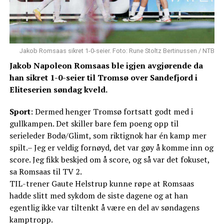
Jakob Romsaas sikret 1-0-seier. Foto: Rune Stoltz Bertinussen / NTB
Jakob Napoleon Romsaas ble igjen avgjørende da
han sikret 1-0-seier til Tromsø over Sandefjord i
Eliteserien søndag kveld.
Sport
: Dermed henger Tromsø fortsatt godt med i
gullkampen. Det skiller bare fem poeng opp til
serieleder Bodø/Glimt, som riktignok har én kamp mer
spilt.– Jeg er veldig fornøyd, det var gøy å komme inn og
score. Jeg fikk beskjed om å score, og så var det fokuset,
sa Romsaas til TV 2.
TIL-trener Gaute Helstrup kunne røpe at Romsaas
hadde slitt med sykdom de siste dagene og at han
egentlig ikke var tiltenkt å være en del av søndagens
kamptropp.