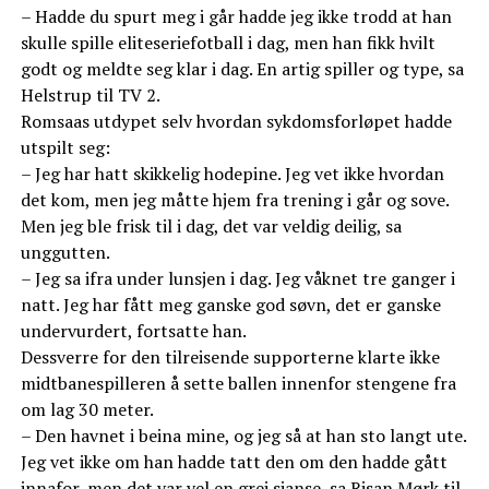
– Hadde du spurt meg i går hadde jeg ikke trodd at han
skulle spille eliteseriefotball i dag, men han fikk hvilt
godt og meldte seg klar i dag. En artig spiller og type, sa
Helstrup til TV 2.
Romsaas utdypet selv hvordan sykdomsforløpet hadde
utspilt seg:
– Jeg har hatt skikkelig hodepine. Jeg vet ikke hvordan
det kom, men jeg måtte hjem fra trening i går og sove.
Men jeg ble frisk til i dag, det var veldig deilig, sa
unggutten.
– Jeg sa ifra under lunsjen i dag. Jeg våknet tre ganger i
natt. Jeg har fått meg ganske god søvn, det er ganske
undervurdert, fortsatte han.
Dessverre for den tilreisende supporterne klarte ikke
midtbanespilleren å sette ballen innenfor stengene fra
om lag 30 meter.
– Den havnet i beina mine, og jeg så at han sto langt ute.
Jeg vet ikke om han hadde tatt den om den hadde gått
innafor, men det var vel en grei sjanse, sa Risan Mørk til