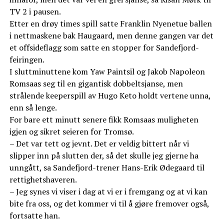
TV 2 i pausen.
Etter en drøy times spill satte Franklin Nyenetue ballen
i nettmaskene bak Haugaard, men denne gangen var det
et offsideflagg som satte en stopper for Sandefjord-
feiringen.
I sluttminuttene kom Yaw Paintsil og Jakob Napoleon
Romsaas seg til en gigantisk dobbeltsjanse, men
strålende keeperspill av Hugo Keto holdt vertene unna,
enn så lenge.
For bare ett minutt senere fikk Romsaas muligheten
igjen og sikret seieren for Tromsø.
– Det var tett og jevnt. Det er veldig bittert når vi
slipper inn på slutten der, så det skulle jeg gjerne ha
unngått, sa Sandefjord-trener Hans-Erik Ødegaard til
rettighetshaveren.
– Jeg synes vi viser i dag at vi er i fremgang og at vi kan
bite fra oss, og det kommer vi til å gjøre fremover også,
fortsatte han.