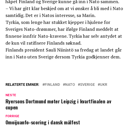
håpet Finland og Sverige kunne gå inn i Nato sammen.
– Vi har gitt klar beskjed om at vi ønsker å bli med i Nato
samtidig. Det er i Natos interesse, sa Marin.
Tyrkia, som lenge har stukket kjepper i hjulene for
Sveriges Nato-drømmer, har ifølge Finland meddelt at
finnene innfrir Nato-kravene. Tyrkia har selv antydet at
de kun vil ratifisere Finlands søknad.
Finlands president Sauli Niinistö sa fredag at landet går
inn i Nato uten Sverige dersom Tyrkia godkjenner dem.
RELATERTE EMNER:
FINLAND
NATO
SVERIGE
UKR
NESTE
Ryersons Dortmund møter Leipzig i kvartfinalen av
cupen
FORRIGE
Omoijuanfo-scoring i dansk målfest