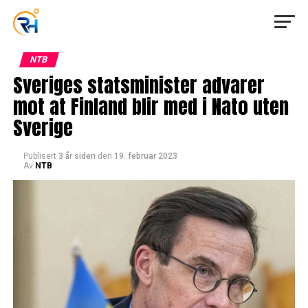
NTB
Sveriges statsminister advarer
mot at Finland blir med i Nato uten
Sverige
Publisert
3 år siden
den
19. februar 2023
Av
NTB