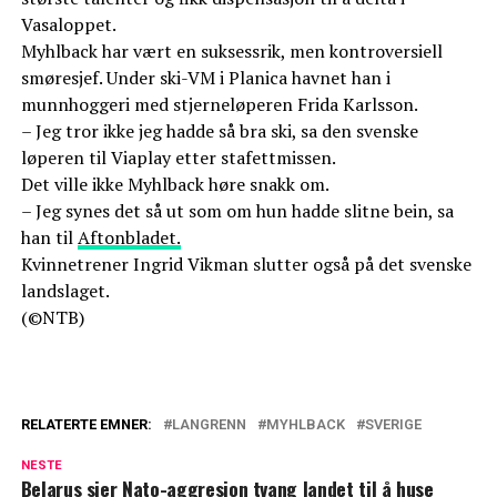
Vasaloppet.
Myhlback har vært en suksessrik, men kontroversiell
smøresjef. Under ski-VM i Planica havnet han i
munnhoggeri med stjerneløperen Frida Karlsson.
– Jeg tror ikke jeg hadde så bra ski, sa den svenske
løperen til Viaplay etter stafettmissen.
Det ville ikke Myhlback høre snakk om.
– Jeg synes det så ut som om hun hadde slitne bein, sa
han til
Aftonbladet.
Kvinnetrener Ingrid Vikman slutter også på det svenske
landslaget.
(©NTB)
RELATERTE EMNER:
LANGRENN
MYHLBACK
SVERIGE
NESTE
Belarus sier Nato-aggresjon tvang landet til å huse