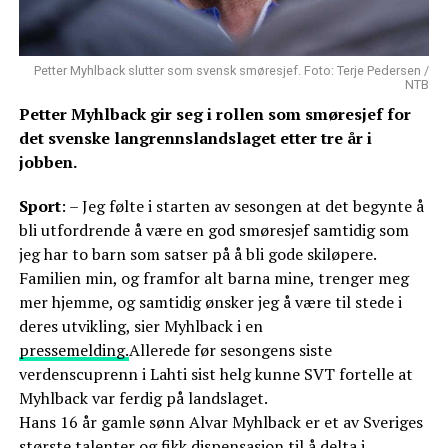
Petter Myhlback slutter som svensk smøresjef. Foto: Terje Pedersen /
NTB
Petter Myhlback gir seg i rollen som smøresjef for
det svenske langrennslandslaget etter tre år i
jobben.
Sport
: – Jeg følte i starten av sesongen at det begynte å
bli utfordrende å være en god smøresjef samtidig som
jeg har to barn som satser på å bli gode skiløpere.
Familien min, og framfor alt barna mine, trenger meg
mer hjemme, og samtidig ønsker jeg å være til stede i
deres utvikling, sier Myhlback i en
pressemelding.
Allerede før sesongens siste
verdenscuprenn i Lahti sist helg kunne SVT fortelle at
Myhlback var ferdig på landslaget.
Hans 16 år gamle sønn Alvar Myhlback er et av Sveriges
største talenter og fikk dispensasjon til å delta i