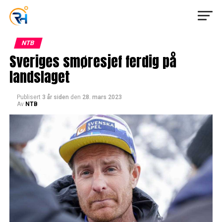
NTB
Sveriges smøresjef ferdig på
landslaget
Publisert
3 år siden
den
28. mars 2023
Av
NTB