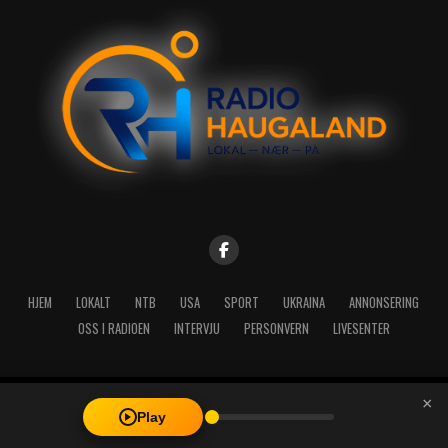
HJEM
LOKALT
NTB
USA
SPORT
UKRAINA
ANNONSERING
OSS I RADIOEN
INTERVJU
PERSONVERN
LIVESENTER
×
Copyright © 2026 A-Media AS | Radio Haugaland - Haraldsgata 114,
Play
5527 Haugesund - Mail: post@radioh.no - Telefon: 52717273