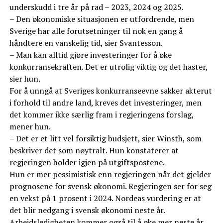
underskudd i tre år på rad – 2023, 2024 og 2025.
– Den økonomiske situasjonen er utfordrende, men
Sverige har alle forutsetninger til nok en gang å
håndtere en vanskelig tid, sier Svantesson.
– Man kan alltid gjøre investeringer for å øke
konkurransekraften. Det er utrolig viktig og det haster,
sier hun.
For å unngå at Sveriges konkurranseevne sakker akterut
i forhold til andre land, kreves det investeringer, men
det kommer ikke særlig fram i regjeringens forslag,
mener hun.
– Det er et litt vel forsiktig budsjett, sier Winsth, som
beskriver det som nøytralt. Hun konstaterer at
regjeringen holder igjen på utgiftspostene.
Hun er mer pessimistisk enn regjeringen når det gjelder
prognosene for svensk økonomi. Regjeringen ser for seg
en vekst på 1 prosent i 2024. Nordeas vurdering er at
det blir nedgang i svensk økonomi neste år.
Arbeidsledigheten kommer også til å øke mer neste år