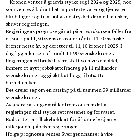
– Kronen ventes å gradvis styrke seg i 2024 og 2025, noe
som ventes å bidra til at importerte varer og tjenester
blir billigere og til at inflasjonstrykket dermed minsker,
skriver regjeringen.
Regjeringens prognose går ut på at eurokursen faller fra
et snitt på 11,50 svenske kroner i år til 11,40 svenske
kroner neste år, og deretter til 11,10 kroner i 2025. I
dag ligger kursen på rundt 11,90 svenske kroner.
Regjeringen vil bruke lavere skatt som virkemiddel,
innføre et nytt jobbskattefradrag på 11 milliarder
svenske kroner og gi økt botillegg til utsatte
barnefamilier.
Det dreier seg om en satsing på til sammen 39 milliarder
svenske kroner.
Av andre satsingsområder fremkommer det at
regjeringen skal styrke rettsvesenet og forsvaret.
Budsjettet er tilbakeholdent for å kunne bekjempe
inflasjonen, påpeker regjeringen.
Ifølge prognosen ventes Sveriges finanser å vise