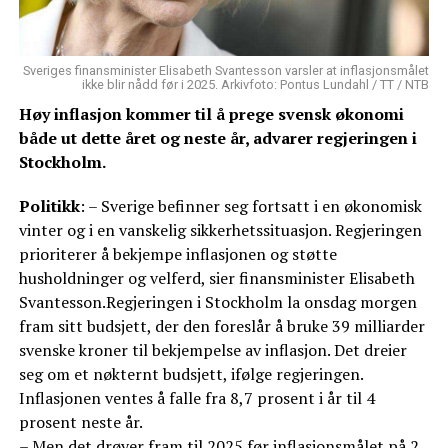
Sveriges finansminister Elisabeth Svantesson varsler at inflasjonsmålet
ikke blir nådd før i 2025. Arkivfoto: Pontus Lundahl / TT / NTB
Høy inflasjon kommer til å prege svensk økonomi
både ut dette året og neste år, advarer regjeringen i
Stockholm.
Politikk
: – Sverige befinner seg fortsatt i en økonomisk
vinter og i en vanskelig sikkerhetssituasjon. Regjeringen
prioriterer å bekjempe inflasjonen og støtte
husholdninger og velferd, sier finansminister Elisabeth
Svantesson.Regjeringen i Stockholm la onsdag morgen
fram sitt budsjett, der den foreslår å bruke 39 milliarder
svenske kroner til bekjempelse av inflasjon. Det dreier
seg om et nøkternt budsjett, ifølge regjeringen.
Inflasjonen ventes å falle fra 8,7 prosent i år til 4
prosent neste år.
– Men det drøyer fram til 2025 før inflasjonsmålet på 2