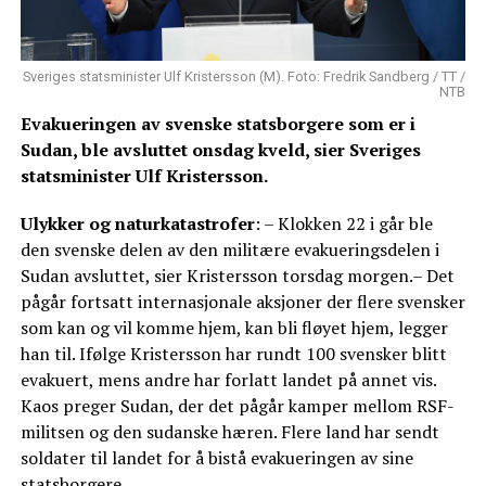
Sveriges statsminister Ulf Kristersson (M). Foto: Fredrik Sandberg / TT /
NTB
Evakueringen av svenske statsborgere som er i
Sudan, ble avsluttet onsdag kveld, sier Sveriges
statsminister Ulf Kristersson.
Ulykker og naturkatastrofer
: – Klokken 22 i går ble
den svenske delen av den militære evakueringsdelen i
Sudan avsluttet, sier Kristersson torsdag morgen.– Det
pågår fortsatt internasjonale aksjoner der flere svensker
som kan og vil komme hjem, kan bli fløyet hjem, legger
han til. Ifølge Kristersson har rundt 100 svensker blitt
evakuert, mens andre har forlatt landet på annet vis.
Kaos preger Sudan, der det pågår kamper mellom RSF-
militsen og den sudanske hæren. Flere land har sendt
soldater til landet for å bistå evakueringen av sine
statsborgere.