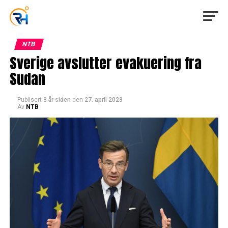
NTB
Sverige avslutter evakuering fra
Sudan
Publisert
3 år siden
den
27. april 2023
Av
NTB