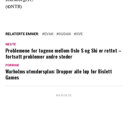
(©NTB)
RELATERTE EMNER:
EVAK
SUDAN
SVE
NESTE
Problemene for togene mellom Oslo S og Ski er rettet –
fortsatt problemer andre steder
FORRIGE
Warholms utendørsplan: Dropper alle løp før Bislett
Games
ANNONSE