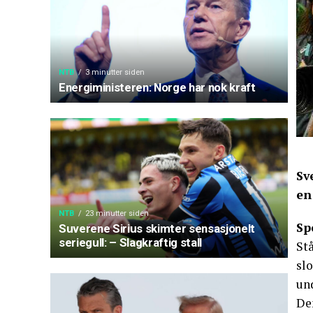
NTB
3 minutter siden
Energiministeren: Norge har nok kraft
Sv
en
NTB
23 minutter siden
Sp
Suverene Sirius skimter sensasjonelt
seriegull: – Slagkraftig stall
Stå
slo
und
De