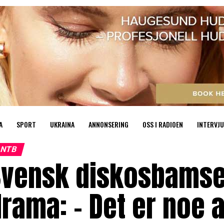
A
SPORT
UKRAINA
ANNONSERING
OSS I RADIOEN
INTERVJU
NTB
vensk diskosbamse 
rama: – Det er noe a