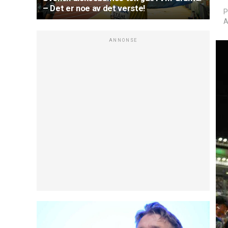
– Det er noe av det verste!
P
A
ANNONSE