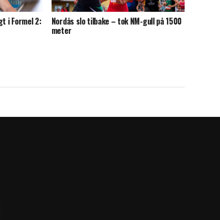
t i Formel 2:
Nordås slo tilbake – tok NM-gull på 1500
meter