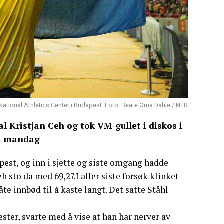
på National Athletics Center i Budapest. Foto: Beate Oma Dahle / NTB
al Kristjan Ceh og tok VM-gullet i diskos i
st mandag
pest, og inn i sjette og siste omgang hadde
h sto da med 69,27.I aller siste forsøk klinket
e innbød til å kaste langt. Det satte Ståhl
er, svarte med å vise at han har nerver av