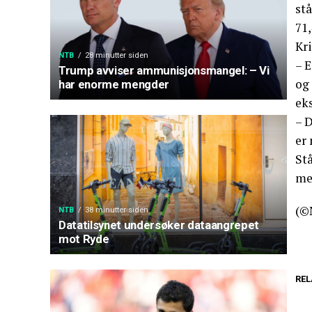
stå
71,
Kr
NTB
28 minutter siden
– E
Trump avviser ammunisjonsmangel: – Vi
og
har enorme mengder
ek
– D
er
Stå
me
(©
NTB
38 minutter siden
Datatilsynet undersøker dataangrepet
mot Ryde
REL