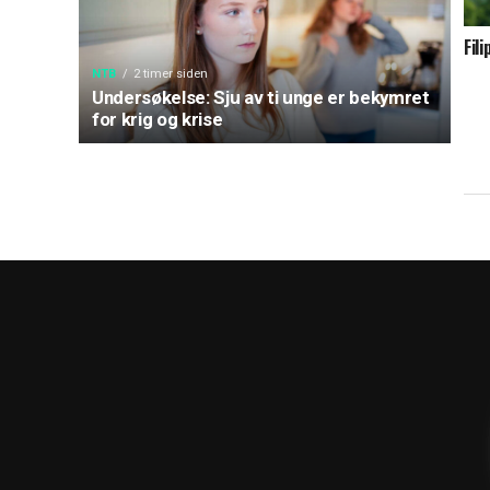
Fil
NTB
2 timer siden
Undersøkelse: Sju av ti unge er bekymret
for krig og krise