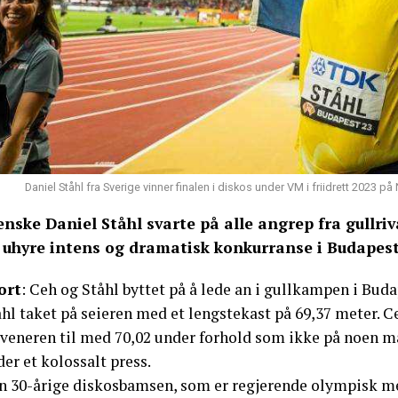
Daniel Ståhl fra Sverige vinner finalen i diskos under VM i friidrett 2023 
enske Daniel Ståhl svarte på alle angrep fra gullriv
 uhyre intens og dramatisk konkurranse i Budape
ort
: Ceh og Ståhl byttet på å lede an i gullkampen i Buda
hl taket på seieren med et lengstekast på 69,37 meter. Ce
veneren til med 70,02 under forhold som ikke på noen måt
er et kolossalt press.
n 30-årige diskosbamsen, som er regjerende olympisk mest