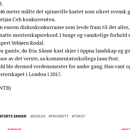
l.
46 meter målte det spinnville kastet som sikret svensk g
istjan Ceh konkurrenten.
n enorm diskoskonkurranse som levde fram til det aller, a
 satte mesterskapsrekord. I tunge og vanskelige forhold
spert Vebjørn Rodal.
u gamle, du fria. Sånne kast skjer i öppna landskap og g
 noe av det verste, sa kommentatorkollega Jann Post.
hl ble dermed verdensmester for andre gang. Han vant også
sterskapet i London i 2017.
NTB)
ATERTE EMNER:
DISKOS
FRIIDRETT
TEKST
FORRIGE
NES