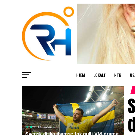
HJEM
LOKALT
NTB
US
S
d
NTB
3 år siden
Svensk diskosbamse tok gull i VM-drama: