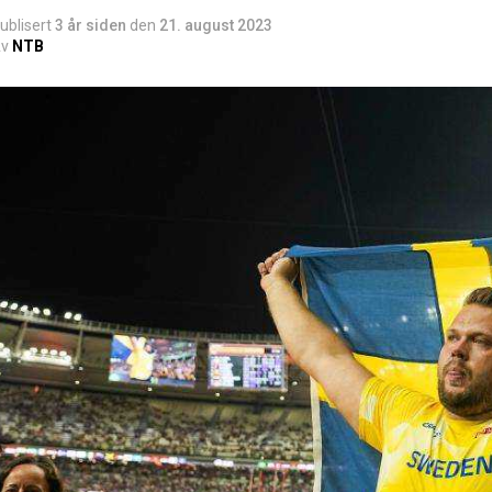
ublisert
3 år siden
den
21. august 2023
v
NTB