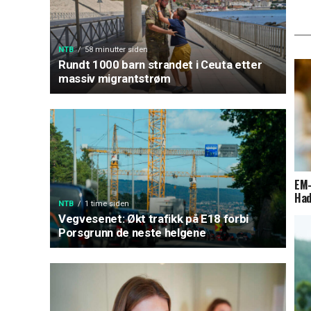
NTB
58 minutter siden
Rundt 1000 barn strandet i Ceuta etter
massiv migrantstrøm
EM-
Had
NTB
1 time siden
Vegvesenet: Økt trafikk på E18 forbi
Porsgrunn de neste helgene