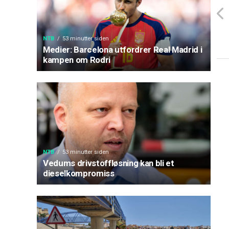
NTB
53 minutter siden
Medier: Barcelona utfordrer Real Madrid i
kampen om Rodri
NTB
53 minutter siden
Vedums drivstoffløsning kan bli et
dieselkompromiss