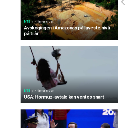
NTB
4 timer siden
Avskogingen i Amazonas på laveste nivå
på ti år
NTB
4 timer siden
USA: Hormuz-avtale kan ventes snart