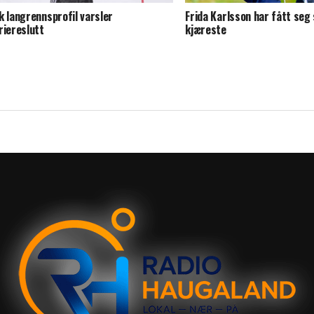
k langrennsprofil varsler
Frida Karlsson har fått seg 
riereslutt
kjæreste