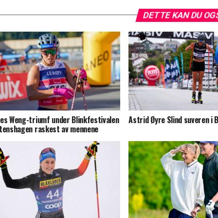
DETTE KAN DU OG
es Weng-triumf under Blinkfestivalen
Astrid Øyre Slind suveren i B
tenshagen raskest av mennene