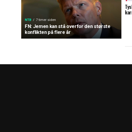
Tys
kar
NTB
7 timer siden
FN: Jemen kan stå overfor den største
konflikten på flere år