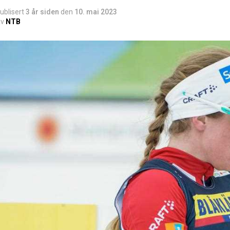
ublisert
3 år siden
den
10. mai 2023
v
NTB