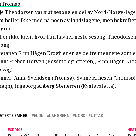
iTromsø
.
lje Theodorsen var sist sesong en del av Nord-Norge-lag
 heller ikke med på noen av landslagene, men bekreftet e
ører.
t er ikke kjent hvor hun havner neste sesong. Theodorsen
song.
teranen Finn Hågen Krogh er en av de tre mennene som er 
nn: Preben Horven (Bossmo og Ytteren), Finn Hågen Krog
svåg).
inner: Anna Svendsen (Tromsø), Synne Arnesen (Tromsø),
egn), Ingeborg Anberg Stenersen (Kvaløysletta).
ATERTE EMNER:
ELON
LANGRENN
NORD
UTTAK
FORRIGE
NES