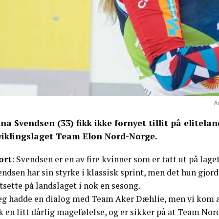
A
na Svendsen (33) fikk ikke fornyet tillit på elitelan
viklingslaget Team Elon Nord-Norge.
ort
: Svendsen er en av fire kvinner som er tatt ut på lage
ndsen har sin styrke i klassisk sprint, men det hun gjorde
tsette på landslaget i nok en sesong.
eg hadde en dialog med Team Aker Dæhlie, men vi kom aldr
k en litt dårlig magefølelse, og er sikker på at Team No