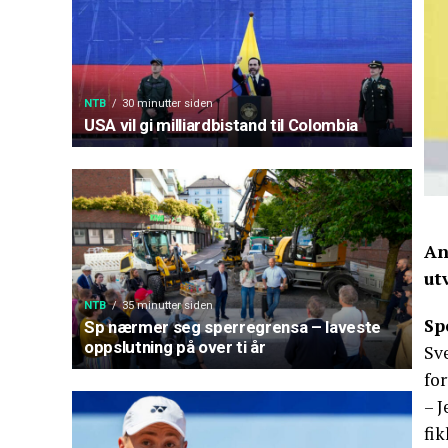
NTB
30 minutter siden
USA vil gi milliardbistand til Colombia
An
ut
NTB
35 minutter siden
Sp
Sp nærmer seg sperregrensa – laveste
oppslutning på over ti år
Sve
for
– J
fik