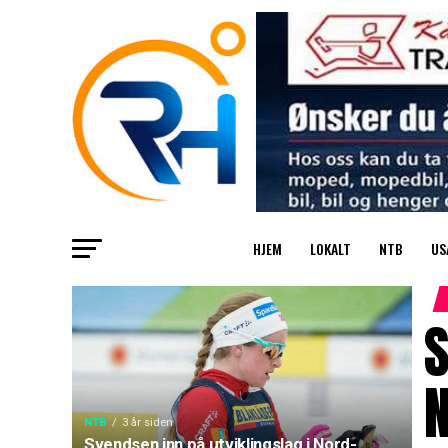
HJEM
LOKALT
NTB
US
S
NTB
3 år siden
Svendsen inn på utviklingslag i Nord-