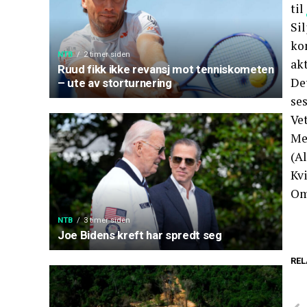
til
Si
kom
NTB
2 timer siden
akt
Ruud fikk ikke revansj mot tenniskometen
De
– ute av storturnering
se
Ve
Me
(Al
Kv
Om
NTB
3 timer siden
Joe Bidens kreft har spredt seg
REL