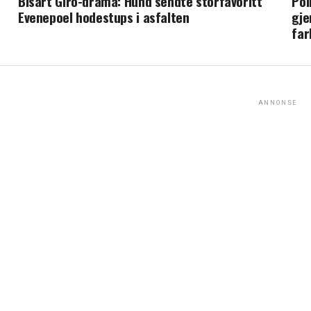
Bisart Giro-drama: Hund sendte storfavoritt
Pol
Evenepoel hodestups i asfalten
gje
far
ANNONSE