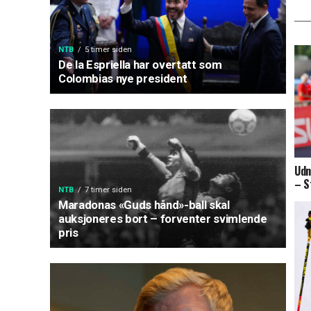
NTB
5 timer siden
De la Espriella har overtatt som
Colombias nye president
Udn
– S
NTB
7 timer siden
Maradonas «Guds hånd»-ball skal
auksjoneres bort – forventer svimlende
pris