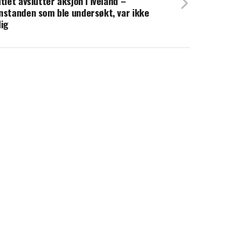
itiet avslutter aksjon i Iveland –
nstanden som ble undersøkt, var ikke
lig