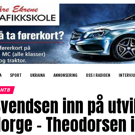
A
SPORT
UKRAINA
ANNONSERING
OSS I RADIOEN
INTERVJU
NTB
vendsen inn på utvi
Norge – Theodorsen 