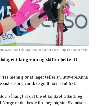
nna Svendsen i ski-VM i Planica i vinter. Foto: Terje Pedersen / NTB.
dslaget i langrenn og skifter beite til
t. Tre menn gjør at laget teller sju utøvere.Anna
 sist sesong var ikke godt nok til at fikk
i så langt at det ble et konkret tilbud. Jeg
rd-Norge er det beste for meg nå, sier Svendsen