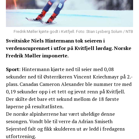
Fredrik Møller kjørte godt i Kvitfjell. Foto: Stian Lysberg Solum / NTB
Sveitsiske Niels Hintermann tok seieren i
verdenscuprennet i utfor på Kvitfjell lørdag. Norske
Fredrik Møller imponerte.
Sport
: Hintermann kjørte ned til seier med 0,08
sekunder ned til Østerrikeren Vincent Kriechmayr på 2.-
plass. Canadas Cameron Alexander ble nummer tre med
0,19 sekunder opp i et tett og jevnt renn på Kvitfjell.
Der skilte det bare ett sekund mellom de 18 første
løperne på resultatlisten.
De norske alpinherrene har vært uheldige denne
sesongen. Vondt ble til verre da Adrian Smiseth
Sejersted falt og fikk skulderen ut av ledd i fredagens
utfortrening.