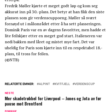
Fredrik Møller kjørte et meget godt løp og kom seg
akkurat inn på 30.-plass. Det betyr at han fikk den siste
plassen som gir verdenscuppoeng. Møller så svært
fornøyd ut i målområdet etter å ha sett plasseringen.
Dominik Paris var en av dagens favoritter, men hadde et
lite feilskjær etter en meget god start. Italieneren var
nedi bakken med låret og mistet mye fart. Det var
uheldig for Paris som kjørte inn til en respektabel 18.-
plass, til tross for feilen.
(©NTB)
RELATERTE EMNER:
ALPINT
KVITFJELL
VERDENSCUP
NESTE
Mer skadetrøbbel for Liverpool – Jones og Jota av før
pause mot Brentford
FORRIGE