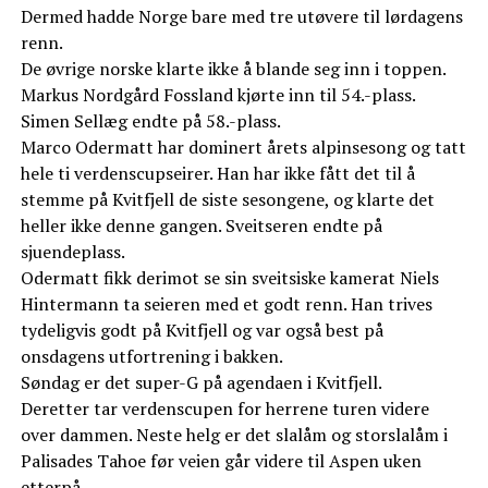
Dermed hadde Norge bare med tre utøvere til lørdagens
renn.
De øvrige norske klarte ikke å blande seg inn i toppen.
Markus Nordgård Fossland kjørte inn til 54.-plass.
Simen Sellæg endte på 58.-plass.
Marco Odermatt har dominert årets alpinsesong og tatt
hele ti verdenscupseirer. Han har ikke fått det til å
stemme på Kvitfjell de siste sesongene, og klarte det
heller ikke denne gangen. Sveitseren endte på
sjuendeplass.
Odermatt fikk derimot se sin sveitsiske kamerat Niels
Hintermann ta seieren med et godt renn. Han trives
tydeligvis godt på Kvitfjell og var også best på
onsdagens utfortrening i bakken.
Søndag er det super-G på agendaen i Kvitfjell.
Deretter tar verdenscupen for herrene turen videre
over dammen. Neste helg er det slalåm og storslalåm i
Palisades Tahoe før veien går videre til Aspen uken
etterpå.