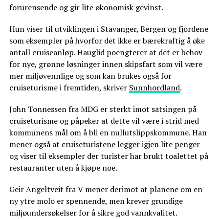
forurensende og gir lite økonomisk gevinst.
Hun viser til utviklingen i Stavanger, Bergen og fjordene
som eksempler på hvorfor det ikke er bærekraftig å øke
antall cruiseanløp. Hauglid poengterer at det er behov
for nye, grønne løsninger innen skipsfart som vil være
mer miljøvennlige og som kan brukes også for
cruiseturisme i fremtiden, skriver
Sunnhordland
.
John Tonnessen fra MDG er sterkt imot satsingen på
cruiseturisme og påpeker at dette vil være i strid med
kommunens mål om å bli en nullutslippskommune. Han
mener også at cruiseturistene legger igjen lite penger
og viser til eksempler der turister har brukt toalettet på
restauranter uten å kjøpe noe.
Geir Angeltveit fra V mener derimot at planene om en
ny ytre molo er spennende, men krever grundige
miljøundersøkelser for å sikre god vannkvalitet.