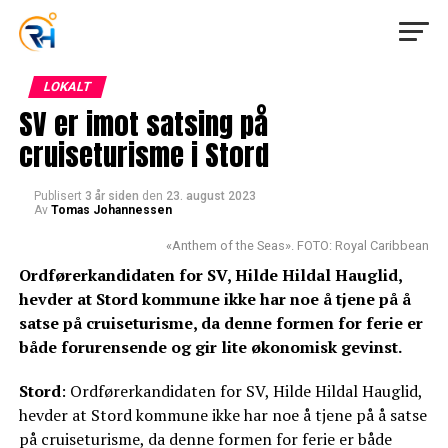
LOKALT
SV er imot satsing på
cruiseturisme i Stord
Publisert
3 år siden
den
23. august 2023
Av
Tomas Johannessen
«Anthem of the Seas». FOTO: Royal Caribbean
Ordførerkandidaten for SV, Hilde Hildal Hauglid,
hevder at Stord kommune ikke har noe å tjene på å
satse på cruiseturisme, da denne formen for ferie er
både forurensende og gir lite økonomisk gevinst.
Stord
: Ordførerkandidaten for SV, Hilde Hildal Hauglid,
hevder at Stord kommune ikke har noe å tjene på å satse
på cruiseturisme, da denne formen for ferie er både