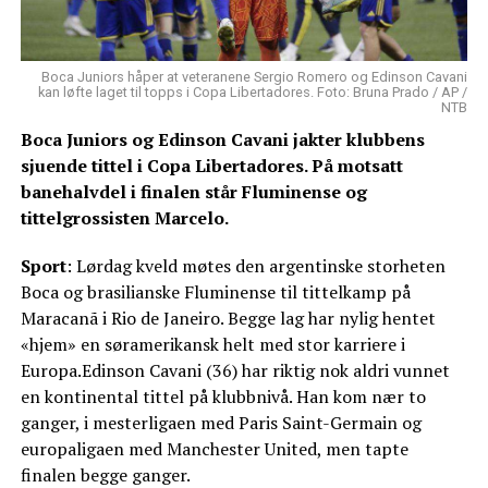
Boca Juniors håper at veteranene Sergio Romero og Edinson Cavani
kan løfte laget til topps i Copa Libertadores. Foto: Bruna Prado / AP /
NTB
Boca Juniors og Edinson Cavani jakter klubbens
sjuende tittel i Copa Libertadores. På motsatt
banehalvdel i finalen står Fluminense og
tittelgrossisten Marcelo.
Sport
: Lørdag kveld møtes den argentinske storheten
Boca og brasilianske Fluminense til tittelkamp på
Maracanã i Rio de Janeiro. Begge lag har nylig hentet
«hjem» en søramerikansk helt med stor karriere i
Europa.Edinson Cavani (36) har riktig nok aldri vunnet
en kontinental tittel på klubbnivå. Han kom nær to
ganger, i mesterligaen med Paris Saint-Germain og
europaligaen med Manchester United, men tapte
finalen begge ganger.