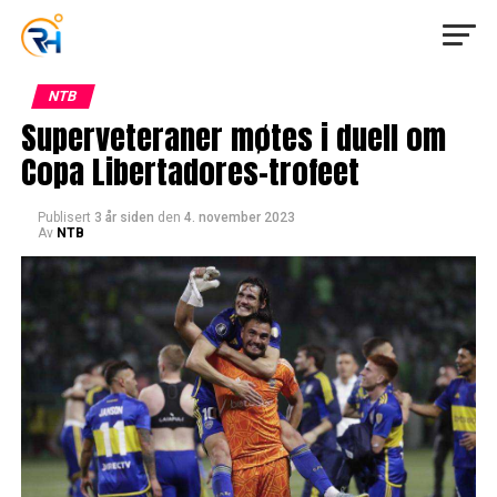
NTB
Superveteraner møtes i duell om
Copa Libertadores-trofeet
Publisert
3 år siden
den
4. november 2023
Av
NTB