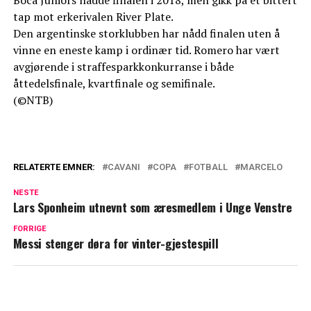
Boca Juniors nådde finalen i 2018, men gikk på et bittert
tap mot erkerivalen River Plate.
Den argentinske storklubben har nådd finalen uten å
vinne en eneste kamp i ordinær tid. Romero har vært
avgjørende i straffesparkkonkurranse i både
åttedelsfinale, kvartfinale og semifinale.
(©NTB)
RELATERTE EMNER:
CAVANI
COPA
FOTBALL
MARCELO
NESTE
Lars Sponheim utnevnt som æresmedlem i Unge Venstre
FORRIGE
Messi stenger døra for vinter-gjestespill