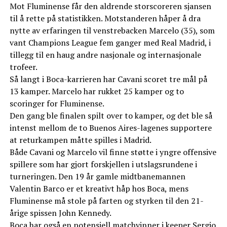
Mot Fluminense får den aldrende storscoreren sjansen
til å rette på statistikken. Motstanderen håper å dra
nytte av erfaringen til venstrebacken Marcelo (35), som
vant Champions League fem ganger med Real Madrid, i
tillegg til en haug andre nasjonale og internasjonale
trofeer.
Så langt i Boca-karrieren har Cavani scoret tre mål på
13 kamper. Marcelo har rukket 25 kamper og to
scoringer for Fluminense.
Den gang ble finalen spilt over to kamper, og det ble så
intenst mellom de to Buenos Aires-lagenes supportere
at returkampen måtte spilles i Madrid.
Både Cavani og Marcelo vil finne støtte i yngre offensive
spillere som har gjort forskjellen i utslagsrundene i
turneringen. Den 19 år gamle midtbanemannen
Valentin Barco er et kreativt håp hos Boca, mens
Fluminense må stole på farten og styrken til den 21-
årige spissen John Kennedy.
Boca har også en potensiell matchvinner i keeper Sergio