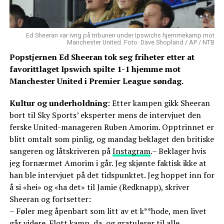
Ed Sheeran var ivrig på tribunen under Ipswichs hjemmekamp mot
Manchester United. Foto: Dave Shopland / AP / NTB
Popstjernen Ed Sheeran tok seg friheter etter at
favorittlaget Ipswich spilte 1-1 hjemme mot
Manchester United i Premier League søndag.
Kultur og underholdning
: Etter kampen gikk Sheeran
bort til Sky Sports’ eksperter mens de intervjuet den
ferske United-manageren Ruben Amorim. Opptrinnet er
blitt omtalt som pinlig, og mandag beklaget den britiske
sangeren og låtskriveren på
Instagram
.– Beklager hvis
jeg fornærmet Amorim i går. Jeg skjønte faktisk ikke at
han ble intervjuet på det tidspunktet. Jeg hoppet inn for
å si «hei» og «ha det» til Jamie (Redknapp), skriver
Sheeran og fortsetter:
– Føler meg åpenbart som litt av et k**hode, men livet
går videre. Flott kamp, da, og gratulerer til alle