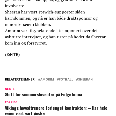
involverte.
Sheeran har vært Ipswich-supporter siden
barndommen, og nå er han både draktsponsor og
minoritetseier i klubben.
Amorim var tilsynelatende lite imponert over det
avbrutte intervjuet, og han ristet på hodet da Sheeran
kom inn og forstyrret.
(©NTB)
RELATERTE EMNER:
AMORIM
FOTBALL
SHEERAN
NESTE
Slutt for sommerskisenter på Folgefonna
FORRIGE
Vikings hovedtrenere forlenget kontrakten: – Har hele
veien vært vårt ønske