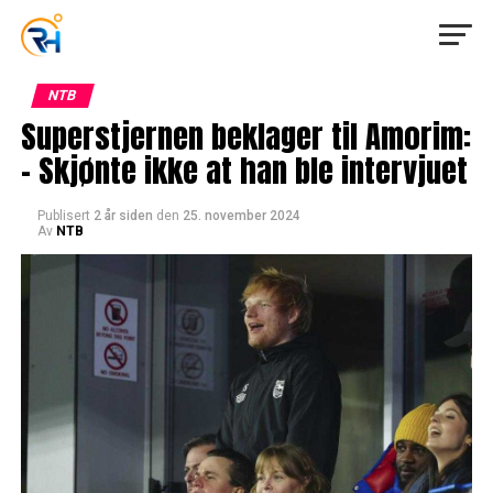
NTB
Superstjernen beklager til Amorim:
– Skjønte ikke at han ble intervjuet
Publisert
2 år siden
den
25. november 2024
Av
NTB