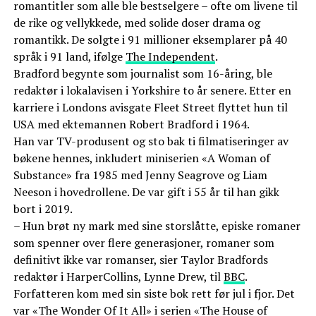
romantitler som alle ble bestselgere – ofte om livene til
de rike og vellykkede, med solide doser drama og
romantikk. De solgte i 91 millioner eksemplarer på 40
språk i 91 land, ifølge
The Independent
.
Bradford begynte som journalist som 16-åring, ble
redaktør i lokalavisen i Yorkshire to år senere. Etter en
karriere i Londons avisgate Fleet Street flyttet hun til
USA med ektemannen Robert Bradford i 1964.
Han var TV-produsent og sto bak ti filmatiseringer av
bøkene hennes, inkludert miniserien «A Woman of
Substance» fra 1985 med Jenny Seagrove og Liam
Neeson i hovedrollene. De var gift i 55 år til han gikk
bort i 2019.
– Hun brøt ny mark med sine storslåtte, episke romaner
som spenner over flere generasjoner, romaner som
definitivt ikke var romanser, sier Taylor Bradfords
redaktør i HarperCollins, Lynne Drew, til
BBC
.
Forfatteren kom med sin siste bok rett før jul i fjor. Det
var «The Wonder Of It All» i serien «The House of