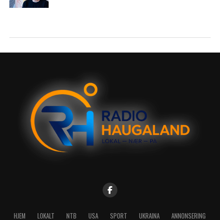
HJEM
LOKALT
NTB
USA
SPORT
UKRAINA
ANNONSERING