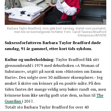
Barbara Taylor Bradford, som gikk bort søndag, startet som journalist,
men ble en bestselgende forfatter. Foto: Caroll Taveras/Bradford
Enterprises/AP/NTB
Suksessforfatteren Barbara Taylor Bradford døde
søndag, 91 år gammel, etter kort tids sykdom.
Kultur og underholdning
: Taylor Bradford fikk sitt
gjennombrudd i 1979 med debutboken «A Woman of
Substance», utgitt på norsk som «Historien om Emma
Harte». Den solgte over 30 millioner eksemplarer.– Jeg
ønsket å skrive om kvinner på en positiv måte. På den
tiden fantes det mange veldig sexy bøker rundt om, men
kvinnene kom ikke særlig godt utav dem, sa hun til
The
Guardian
i 2017.
Totalt sto Barbara Taylor Bradford for over 40