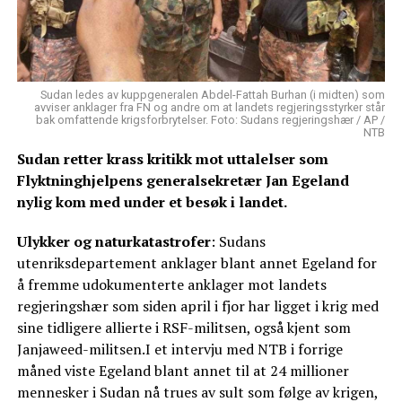
Sudan ledes av kuppgeneralen Abdel-Fattah Burhan (i midten) som
avviser anklager fra FN og andre om at landets regjeringsstyrker står
bak omfattende krigsforbrytelser. Foto: Sudans regjeringshær / AP /
NTB
Sudan retter krass kritikk mot uttalelser som
Flyktninghjelpens generalsekretær Jan Egeland
nylig kom med under et besøk i landet.
Ulykker og naturkatastrofer
: Sudans
utenriksdepartement anklager blant annet Egeland for
å fremme udokumenterte anklager mot landets
regjeringshær som siden april i fjor har ligget i krig med
sine tidligere allierte i RSF-militsen, også kjent som
Janjaweed-militsen.I et intervju med NTB i forrige
måned viste Egeland blant annet til at 24 millioner
mennesker i Sudan nå trues av sult som følge av krigen,