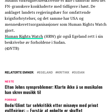
Sudans virkelighetsbeskrivelse er ikke i samsvar med det
FN-granskere konkluderte med tidligere i høst. De
anklaget landets regjeringshær for omfattende
krigsforbrytelser, og det samme har USA og
menneskerettsorganisasjoner som Human Rights Watch
gjort.
Human Rights Watch
(HRW) gir også Egeland rett i sin
beskrivelse av forholdene i Sudan.
(©NTB)
RELATERTE EMNER:
EGELAND
KRITIKK
SUDAN
NESTE
Elton Johns synsproblemer: Klarte ikke å se musikalen
han skrev musikk til
FORRIGE
Bodø/Glimt tar selvkritikk etter misnøye med privat
gullfeiring: – Forstår at enkelte er skuffet