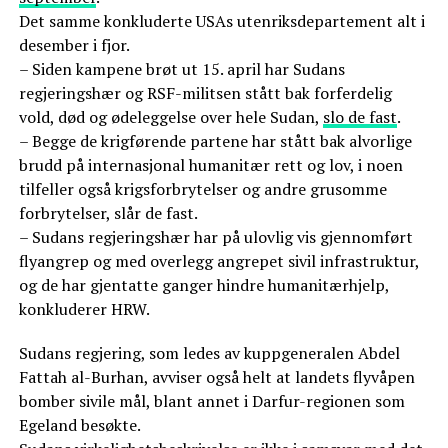
Det samme konkluderte USAs utenriksdepartement alt i
desember i fjor.
– Siden kampene brøt ut 15. april har Sudans
regjeringshær og RSF-militsen stått bak forferdelig
vold, død og ødeleggelse over hele Sudan,
slo de fast
.
– Begge de krigførende partene har stått bak alvorlige
brudd på internasjonal humanitær rett og lov, i noen
tilfeller også krigsforbrytelser og andre grusomme
forbrytelser, slår de fast.
– Sudans regjeringshær har på ulovlig vis gjennomført
flyangrep og med overlegg angrepet sivil infrastruktur,
og de har gjentatte ganger hindre humanitærhjelp,
konkluderer HRW.
Sudans regjering, som ledes av kuppgeneralen Abdel
Fattah al-Burhan, avviser også helt at landets flyvåpen
bomber sivile mål, blant annet i Darfur-regionen som
Egeland besøkte.