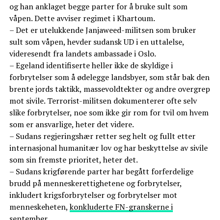
og han anklaget begge parter for å bruke sult som
våpen. Dette avviser regimet i Khartoum.
– Det er utelukkende Janjaweed-militsen som bruker
sult som våpen, hevder sudansk UD i en uttalelse,
videresendt fra landets ambassade i Oslo.
– Egeland identifiserte heller ikke de skyldige i
forbrytelser som å ødelegge landsbyer, som står bak den
brente jords taktikk, massevoldtekter og andre overgrep
mot sivile. Terrorist-militsen dokumenterer ofte selv
slike forbrytelser, noe som ikke gir rom for tvil om hvem
som er ansvarlige, heter det videre.
– Sudans regjeringshær retter seg helt og fullt etter
internasjonal humanitær lov og har beskyttelse av sivile
som sin fremste prioritet, heter det.
– Sudans krigførende parter har begått forferdelige
brudd på menneskerettighetene og forbrytelser,
inkludert krigsforbrytelser og forbrytelser mot
menneskeheten,
konkluderte FN-granskerne i
september
.