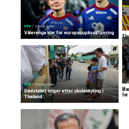
NTB
2 timer siden
Vålerenga klar for europacupkvalifisering
Sto
mis
NTB
3 timer siden
Mac
Dødstallet stiger etter skoleskyting i
for
Thailand