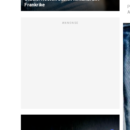
Frankrike
P
A
ANNONSE