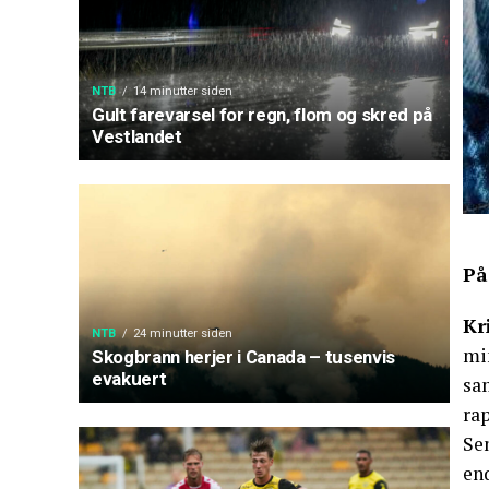
NTB
14 minutter siden
Gult farevarsel for regn, flom og skred på
Vestlandet
På
Kr
NTB
24 minutter siden
min
Skogbrann herjer i Canada – tusenvis
evakuert
sa
ra
Se
en