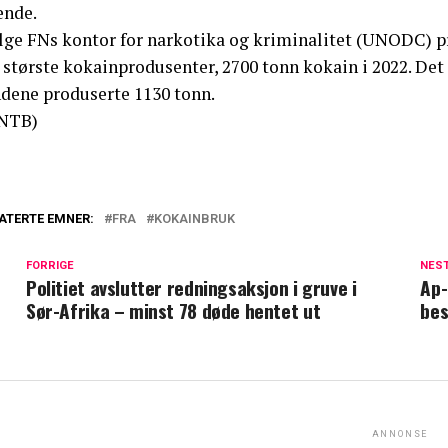
ende.
ølge FNs kontor for narkotika og kriminalitet (UNODC) p
 største kokainprodusenter, 2700 tonn kokain i 2022. Det 
ndene produserte 1130 tonn.
NTB)
ATERTE EMNER:
FRA
KOKAINBRUK
FORRIGE
NES
Politiet avslutter redningsaksjon i gruve i
Ap-
Sør-Afrika – minst 78 døde hentet ut
bes
ANNONSE