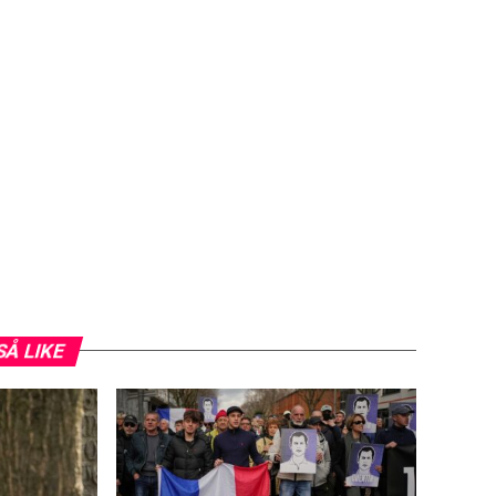
SÅ LIKE