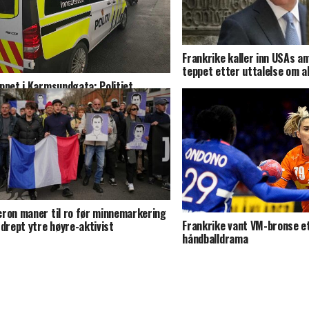
Frankrike kaller inn USAs 
teppet etter uttalelse om a
ppet i Karmsundgata: Politiet
tenker både alkohol og kokain
ron maner til ro før minnemarkering
Frankrike vant VM-bronse et
 drept ytre høyre-aktivist
håndballdrama