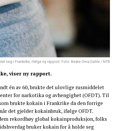
et seg i Frankrike, ifølge ny rapport. Foto: Beate Oma Dahle / NTB
ke, viser ny rapport.
undt én av 60, brukte det ulovlige rusmiddelet
ssenter for narkotika og avhengighet (OFDT). Til
som brukte kokain i Frankrike da den forrige
når det gjelder kokainbruk, ifølge OFDT.
t dem rekordhøy global kokainproduksjon, folks
idshverdag bruker kokain for å holde seg