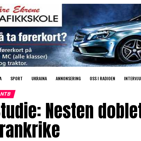
A
SPORT
UKRAINA
ANNONSERING
OSS I RADIOEN
INTERVJU
NTB
tudie: Nesten doble
rankrike