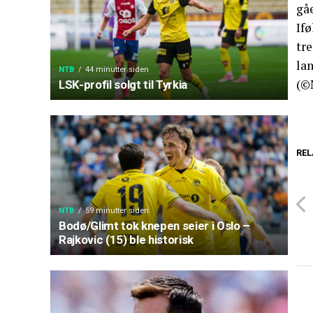
gå
If
tre
la
NTB
44 minutter siden
(©
LSK-profil solgt til Tyrkia
REL
NTB
59 minutter siden
Bodø/Glimt tok knepen seier i Oslo –
Rajkovic (15) ble historisk