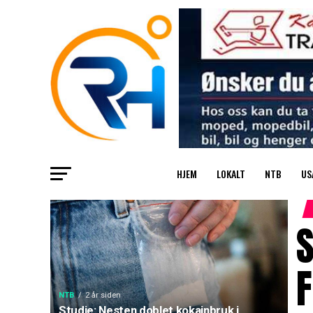
HJEM
LOKALT
NTB
US
S
F
NTB
2 år siden
Studie: Nesten doblet kokainbruk i