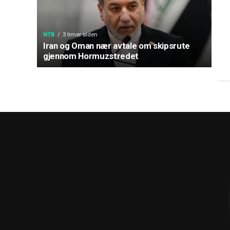
NTB
3 timer siden
Iran og Oman nær avtale om skipsrute
gjennom Hormuzstredet