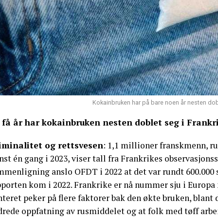
Kokainbruken har på bare noen år nesten dobl
 få år har kokainbruken nesten doblet seg i Frankri
iminalitet og rettsvesen
: 1,1 millioner franskmenn, r
st én gang i 2023, viser tall fra Frankrikes observasjon
mmenligning anslo OFDT i 2022 at det var rundt 600.000 
pporten kom i 2022. Frankrike er nå nummer sju i Europa 
nteret peker på flere faktorer bak den økte bruken, blan
drede oppfatning av rusmiddelet og at folk med tøff arbe