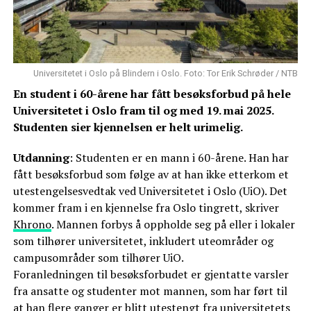
Universitetet i Oslo på Blindern i Oslo. Foto: Tor Erik Schrøder / NTB
En student i 60-årene har fått besøksforbud på hele
Universitetet i Oslo fram til og med 19. mai 2025.
Studenten sier kjennelsen er helt urimelig.
Utdanning
: Studenten er en mann i 60-årene. Han har
fått besøksforbud som følge av at han ikke etterkom et
utestengelsesvedtak ved Universitetet i Oslo (UiO). Det
kommer fram i en kjennelse fra Oslo tingrett, skriver
Khrono
. Mannen forbys å oppholde seg på eller i lokaler
som tilhører universitetet, inkludert uteområder og
campusområder som tilhører UiO.
Foranledningen til besøksforbudet er gjentatte varsler
fra ansatte og studenter mot mannen, som har ført til
at han flere ganger er blitt utestengt fra universitetets