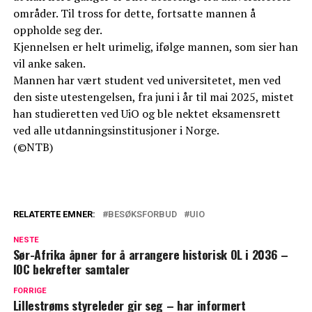
områder. Til tross for dette, fortsatte mannen å
oppholde seg der.
Kjennelsen er helt urimelig, ifølge mannen, som sier han
vil anke saken.
Mannen har vært student ved universitetet, men ved
den siste utestengelsen, fra juni i år til mai 2025, mistet
han studieretten ved UiO og ble nektet eksamensrett
ved alle utdanningsinstitusjoner i Norge.
(©NTB)
RELATERTE EMNER:
BESØKSFORBUD
UIO
NESTE
Sør-Afrika åpner for å arrangere historisk OL i 2036 –
IOC bekrefter samtaler
FORRIGE
Lillestrøms styreleder gir seg – har informert