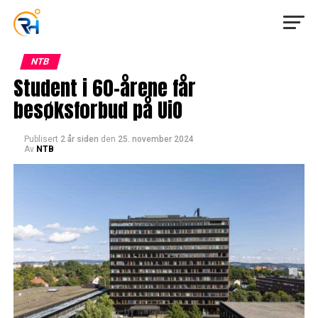
NTB
Student i 60-årene får
besøksforbud på UiO
Publisert
2 år siden
den
25. november 2024
Av
NTB