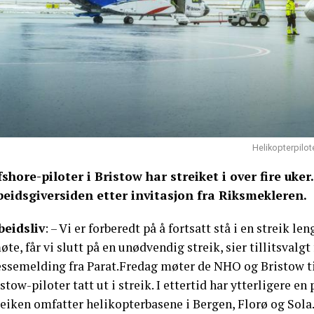
Helikopterpilot
fshore-piloter i Bristow har streiket i over fire uk
beidsgiversiden etter invitasjon fra Riksmekleren.
beidsliv
: – Vi er forberedt på å fortsatt stå i en streik
øte, får vi slutt på en unødvendig streik, sier tillitsvalg
essemelding fra Parat.Fredag møter de NHO og Bristow ti
stow-piloter tatt ut i streik. I ettertid har ytterligere en p
eiken omfatter helikopterbasene i Bergen, Florø og Sola.