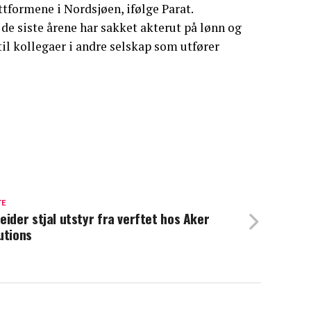
attformene i Nordsjøen, ifølge Parat.
de siste årene har sakket akterut på lønn og
il kollegaer i andre selskap som utfører
TE
eider stjal utstyr fra verftet hos Aker
utions