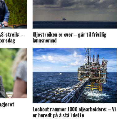
AS-streik: –
Oljestreiken er over – går til frivillig
torsdag
lønnsnemnd
pgjøret
Lockout rammer 1000 oljearbeidere: – Vi
er beredt på å stå i dette