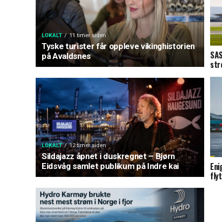
LOKALT
11 timer siden
Tyske turister får oppleve vikinghistorien
SAS
på Avaldsnes
str
LOKALT
12 timer siden
Sildajazz åpnet i duskregnet – Bjørn
Eni
Eidsvåg samlet publikum på Indre kai
fly