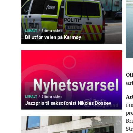
LOKALT
3 timer siden
Bil utfor veien på Karmøy
Of
ar
Ar
LOKALT
5 timer siden
Jazzpris til saksofonist Nikolas Dossev
i m
pr
Bri
Str