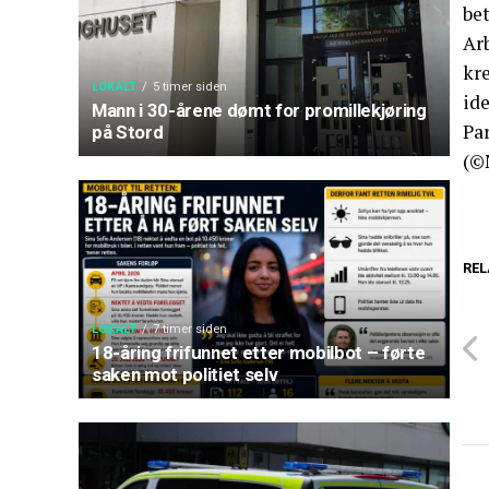
bet
Ar
kre
LOKALT
5 timer siden
ide
Mann i 30-årene dømt for promillekjøring
Par
på Stord
(©
REL
LOKALT
7 timer siden
18-åring frifunnet etter mobilbot – førte
saken mot politiet selv