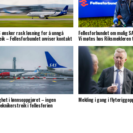
 ønsker rask løsning for å unngå
Fellesforbundet om mulig S
eik – Fellesforbundet avviser kontakt
Vi møtes hos Riksmekleren 
ghet i lønnsoppgjøret – ingen
Mekling i gang i flyteriggop
teknikerstreik i fellesferien