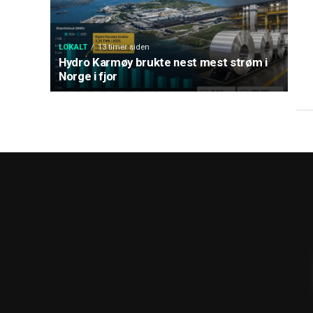
LOKALT
13 timer siden
Hydro Karmøy brukte nest mest strøm i
Norge i fjor