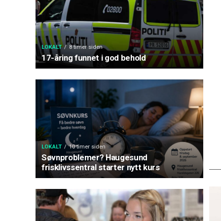
LOKALT
8 timer siden
17-åring funnet i god behold
LOKALT
10 timer siden
Søvnproblemer? Haugesund
frisklivssentral starter nytt kurs