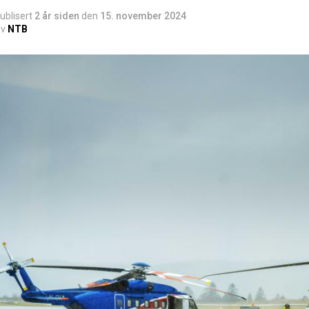
ublisert
2 år siden
den
15. november 2024
v
NTB