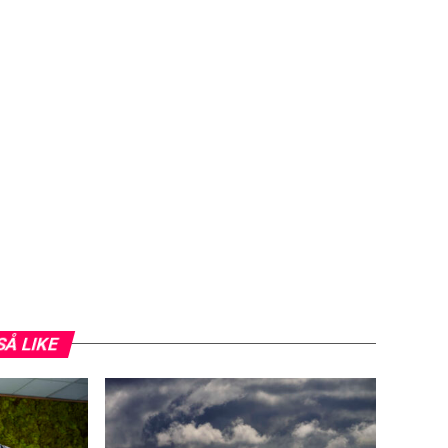
SÅ LIKE