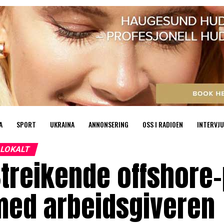
A
SPORT
UKRAINA
ANNONSERING
OSS I RADIOEN
INTERVJU
LOKALT
treikende offshore-
med arbeidsgiveren