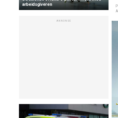
arbeidsgiveren
P
A
ANNONSE