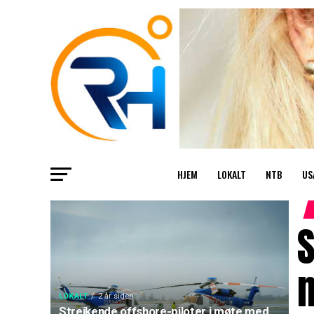
HJEM
LOKALT
NTB
US
S
LOKALT
2 år siden
Streikende offshore-piloter i møte med