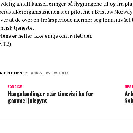
ydelig antall kanselleringer på flygningene til og fra pl
beidstakerorganisasjonen sier pilotene i Bristow Norway 
ver at de over en treårsperiode nærmer seg lønnsnivået t
ntisk tjeneste.
tene er heller ikke enige om hviletider.
NTB)
ATERTE EMNER:
BRISTOW
STREIK
FORRIGE
NES
Haugalandinger står timevis i kø for
Arb
gammel julepynt
Sol