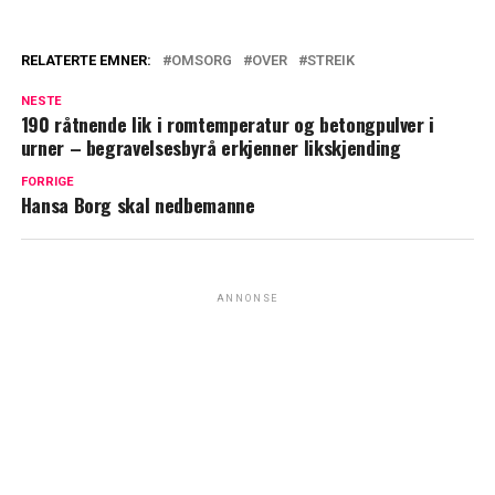
RELATERTE EMNER:
OMSORG
OVER
STREIK
NESTE
190 råtnende lik i romtemperatur og betongpulver i
urner – begravelsesbyrå erkjenner likskjending
FORRIGE
Hansa Borg skal nedbemanne
ANNONSE