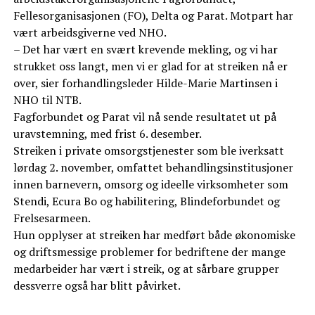
Fellesorganisasjonen (FO), Delta og Parat. Motpart har
vært arbeidsgiverne ved NHO.
– Det har vært en svært krevende mekling, og vi har
strukket oss langt, men vi er glad for at streiken nå er
over, sier forhandlingsleder Hilde-Marie Martinsen i
NHO til NTB.
Fagforbundet og Parat vil nå sende resultatet ut på
uravstemning, med frist 6. desember.
Streiken i private omsorgstjenester som ble iverksatt
lørdag 2. november, omfattet behandlingsinstitusjoner
innen barnevern, omsorg og ideelle virksomheter som
Stendi, Ecura Bo og habilitering, Blindeforbundet og
Frelsesarmeen.
Hun opplyser at streiken har medført både økonomiske
og driftsmessige problemer for bedriftene der mange
medarbeider har vært i streik, og at sårbare grupper
dessverre også har blitt påvirket.