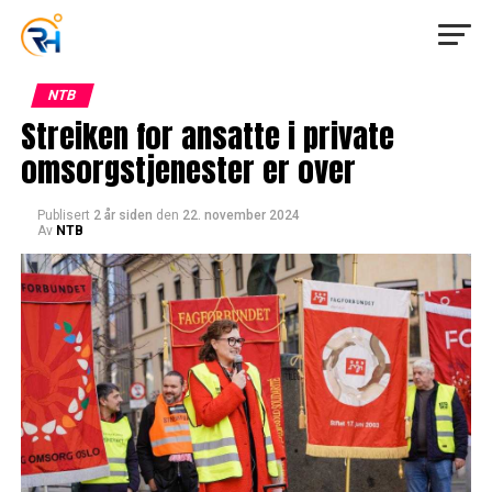
NTB
Streiken for ansatte i private
omsorgstjenester er over
Publisert
2 år siden
den
22. november 2024
Av
NTB