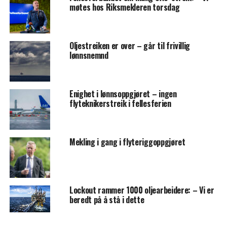
møtes hos Riksmekleren torsdag
Oljestreiken er over – går til frivillig
lønnsnemnd
Enighet i lønnsoppgjøret – ingen
flyteknikerstreik i fellesferien
Mekling i gang i flyteriggoppgjøret
Lockout rammer 1000 oljearbeidere: – Vi er
beredt på å stå i dette