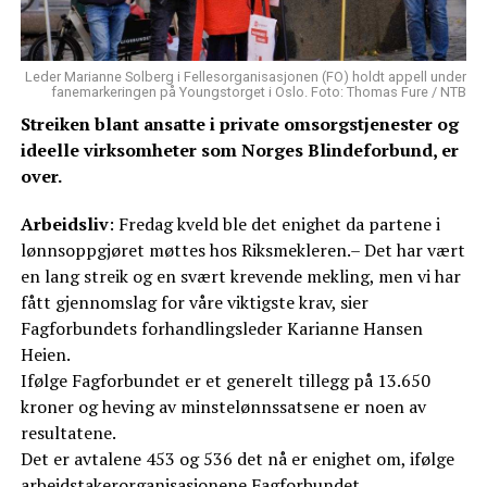
Leder Marianne Solberg i Fellesorganisasjonen (FO) holdt appell under
fanemarkeringen på Youngstorget i Oslo. Foto: Thomas Fure / NTB
Streiken blant ansatte i private omsorgstjenester og
ideelle virksomheter som Norges Blindeforbund, er
over.
Arbeidsliv
: Fredag kveld ble det enighet da partene i
lønnsoppgjøret møttes hos Riksmekleren.– Det har vært
en lang streik og en svært krevende mekling, men vi har
fått gjennomslag for våre viktigste krav, sier
Fagforbundets forhandlingsleder Karianne Hansen
Heien.
Ifølge Fagforbundet er et generelt tillegg på 13.650
kroner og heving av minstelønnssatsene er noen av
resultatene.
Det er avtalene 453 og 536 det nå er enighet om, ifølge
arbeidstakerorganisasjonene Fagforbundet,