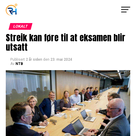
LOKALT
Streik kan føre til at eksamen blir
utsatt
Publisert
2 år siden
den
23. mai 2024
Av
NTB