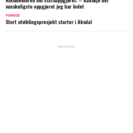
Riksmekleren om statsoppgjøret: – Kanskje det
vanskeligste oppgjøret jeg har ledet
FORRIGE
Stort utviklingsprosjekt starter i Aksdal
ANNONSE