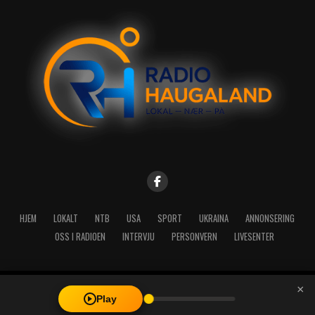
HJEM
LOKALT
NTB
USA
SPORT
UKRAINA
ANNONSERING
OSS I RADIOEN
INTERVJU
PERSONVERN
LIVESENTER
×
Copyright © 2026 A-Media AS | Radio Haugaland - Haraldsgata 114,
Play
5527 Haugesund - Mail: post@radioh.no - Telefon: 52717273