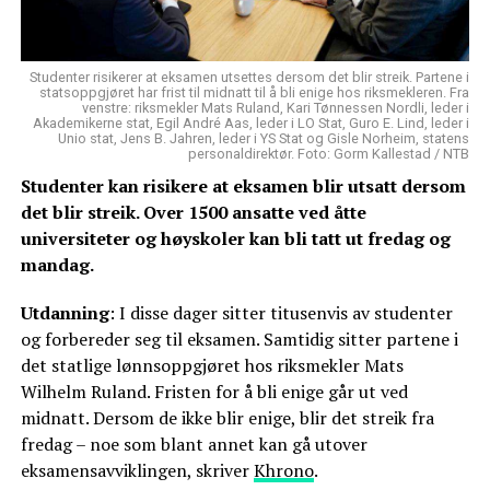
Studenter risikerer at eksamen utsettes dersom det blir streik. Partene i
statsoppgjøret har frist til midnatt til å bli enige hos riksmekleren. Fra
venstre: riksmekler Mats Ruland, Kari Tønnessen Nordli, leder i
Akademikerne stat, Egil André Aas, leder i LO Stat, Guro E. Lind, leder i
Unio stat, Jens B. Jahren, leder i YS Stat og Gisle Norheim, statens
personaldirektør. Foto: Gorm Kallestad / NTB
Studenter kan risikere at eksamen blir utsatt dersom
det blir streik. Over 1500 ansatte ved åtte
universiteter og høyskoler kan bli tatt ut fredag og
mandag.
Utdanning
: I disse dager sitter titusenvis av studenter
og forbereder seg til eksamen. Samtidig sitter partene i
det statlige lønnsoppgjøret hos riksmekler Mats
Wilhelm Ruland. Fristen for å bli enige går ut ved
midnatt. Dersom de ikke blir enige, blir det streik fra
fredag – noe som blant annet kan gå utover
eksamensavviklingen, skriver
Khrono
.