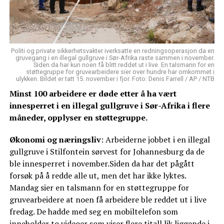
Politi og private sikkerhetsvakter iverksatte en redningsoperasjon da en
gruvegang i en illegal gullgruve i Sør-Afrika raste sammen i november.
Siden da har kun noen få blitt reddet ut i live. En talsmann for en
støttegruppe for gruvearbeidere sier over hundre har omkommet i
ulykken. Bildet er tatt 15. november i fjor. Foto: Denis Farrell / AP / NTB
Minst 100 arbeidere er døde etter å ha vært
innesperret i en illegal gullgruve i Sør-Afrika i flere
måneder, opplyser en støttegruppe.
Økonomi og næringsliv
: Arbeiderne jobbet i en illegal
gullgruve i Stilfontein sørvest for Johannesburg da de
ble innesperret i november.Siden da har det pågått
forsøk på å redde alle ut, men det har ikke lyktes.
Mandag sier en talsmann for en støttegruppe for
gruvearbeidere at noen få arbeidere ble reddet ut i live
fredag. De hadde med seg en mobiltelefon som
inneholder to videoer som viser flere titall lik liggende i