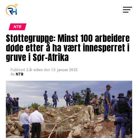
NTB
Støttegruppe: Minst 100 arbeidere
døde etter å ha vært innesperret i
gruve i Sør-Afrika
Publisert
2 år siden
den
13. januar 2025
Av
NTB