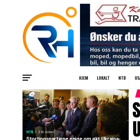
HJEM
LOKALT
NTB
US
S
U
NTB
2 år siden
Stortingspartiene enige om økt Ukraina-