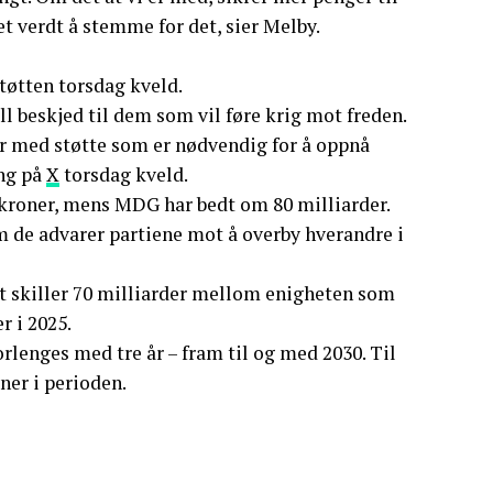
det verdt å stemme for det, sier Melby.
tøtten torsdag kveld.
l beskjed til dem som vil føre krig mot freden.
ar med støtte som er nødvendig for å oppnå
ing på
X
torsdag kveld.
r kroner, mens MDG har bedt om 80 milliarder.
m de advarer partiene mot å overby hverandre i
et skiller 70 milliarder mellom enigheten som
r i 2025.
lenges med tre år – fram til og med 2030. Til
er i perioden.