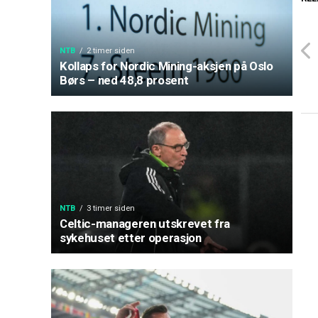
NTB
2 timer siden
Kollaps for Nordic Mining-aksjen på Oslo
Børs – ned 48,8 prosent
NTB
3 timer siden
Celtic-manageren utskrevet fra
sykehuset etter operasjon