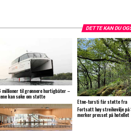
DETTE KAN DU OG
 millioner til grønnere hurtigbåter –
kene kan søke om støtte
Etne-tursti får støtte fra
Statskogmillionen
Fortsatt høy streikevilje på
merker presset på hotellet