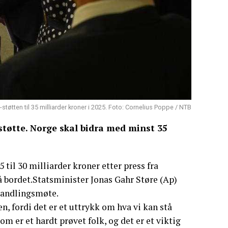
støtten til 35 milliarder kroner i 2025. Foto: Cornelius Poppe / NTB
støtte. Norge skal bidra med minst 35
5 til 30 milliarder kroner etter press fra
å bordet.Statsminister Jonas Gahr Støre (Ap)
rhandlingsmøte.
, fordi det er et uttrykk om hva vi kan stå
m er et hardt prøvet folk, og det er et viktig