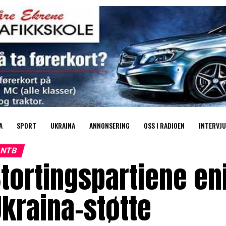
A
SPORT
UKRAINA
ANNONSERING
OSS I RADIOEN
INTERVJU
NTB
tortingspartiene en
kraina-støtte