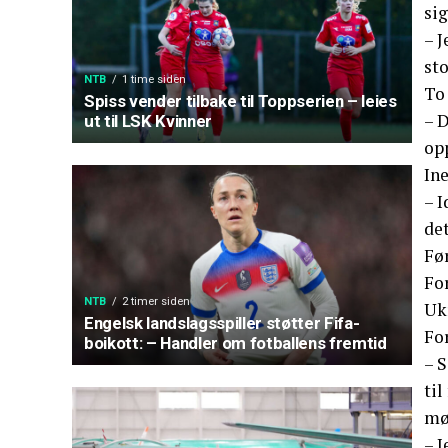
sig
– J
sto
NTB
1 time siden
To 
Spiss vender tilbake til Toppserien – leies
– 
ut til LSK Kvinner
opp
Ine
– I
det
Før
For
NTB
2 timer siden
Ukr
Engelsk landslagsspiller støtter Fifa-
For
boikott: – Handler om fotballens fremtid
– S
til
møt
– J