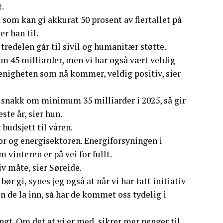
t.
 som kan gi akkurat 50 prosent av flertallet på
er han til.
 tredelen går til sivil og humanitær støtte.
m 45 milliarder, men vi har også vært veldig
n enigheten som nå kommer, veldig positiv, sier
er snakk om minimum 35 milliarder i 2025, så gir
ste år, sier hun.
budsjett til våren.
tor og energisektoren. Energiforsyningen i
 vinteren er på vei for fullt.
v måte, sier Søreide.
r gi, synes jeg også at når vi har tatt initiativ
 de la inn, så har de kommet oss tydelig i
angt. Om det at vi er med, sikrer mer penger til