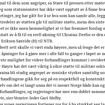
nal til dem som angriper, sa Støre til pressen etter møte
eg som statsminister har ikke vært opptatt av å finne hva
rtinget, jeg har gått for å se hva som kan samle alle, legg
tredeler av støtten går til militær støtte, mens den siste
Det er ikke noen hemmelighet at vi har fremmet forslag o
tatt av å få til en reell økning til Ukraina. Derfor er de
 Eriksen Søreide (H) til NTB.
deelt sett skulle vi vært enda høyere, men så lenge det 
 åpninger for å gjøre mer i alle fall to ganger i løpet av ne
ste mulighet for videre forhandlinger kommer i revidert 
 Høyre har det vært viktig å sikre støtte til militær sek
aina bli stadig angrepet av russiske styrker samtidig som
handlingene gikk for seg på en respektfull og konstrukti
elv om det er langt unna det vi mener Norge både kan og bø
 forhandlinger, og regjeringen har mer enn doblet summen
e, sier Venstre-leder Guri Melby.
eg synes regjeringen fortjener ros for å ha strukket seg l