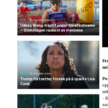
NTB
25 minutter siden
Udnes Weng-triumf under Blinkfestivalen
– Stenshagen raskest av mennene
St
mi
NTB
25 minutter siden
Po
Trump fortsetter forsøk på å sparke Lisa
Cook
opp
søk
– R
sam