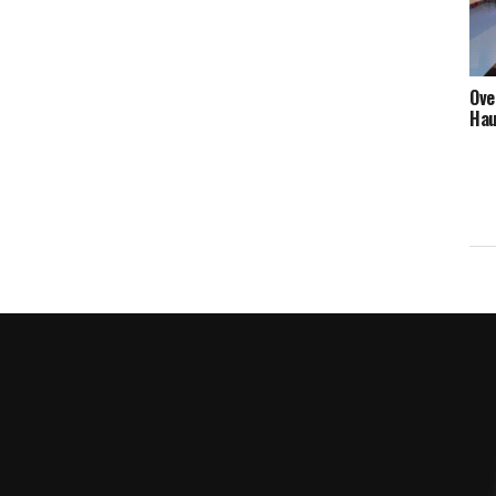
Ove
Hau