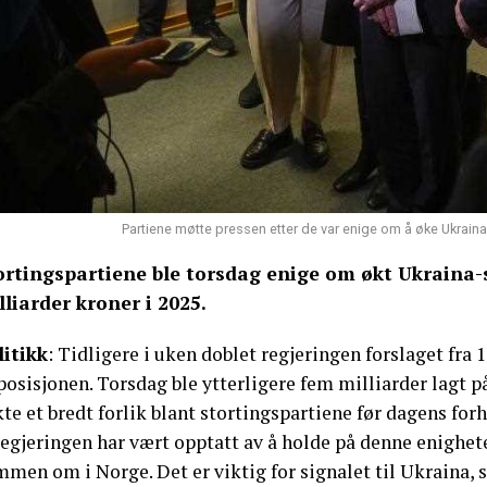
Partiene møtte pressen etter de var enige om å øke Ukraina-
ortingspartiene ble torsdag enige om økt Ukraina-
lliarder kroner i 2025.
litikk
: Tidligere i uken doblet regjeringen forslaget fra 1
osisjonen. Torsdag ble ytterligere fem milliarder lagt p
te et bredt forlik blant stortingspartiene før dagens fo
egjeringen har vært opptatt av å holde på denne enigheten
men om i Norge. Det er viktig for signalet til Ukraina, so