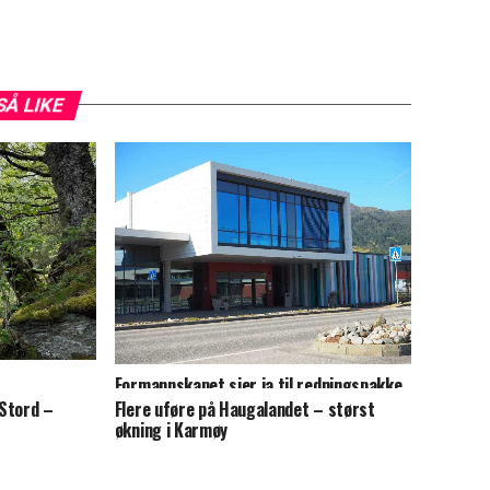
SÅ LIKE
Formannskapet sier ja til redningspakke
for Skakke
 Stord –
Flere uføre på Haugalandet – størst
økning i Karmøy