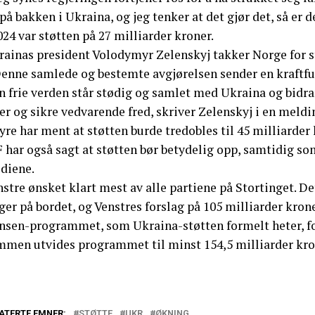
på bakken i Ukraina, og jeg tenker at det gjør det, så er 
024 var støtten på 27 milliarder kroner.
rainas president Volodymyr Zelenskyj takker Norge for s
Denne samlede og bestemte avgjørelsen sender en kraftful
n frie verden står stødig og samlet med Ukraina og bidr
er og sikre vedvarende fred, skriver Zelenskyj i en meld
yre har ment at støtten burde tredobles til 45 milliarde
 har også sagt at støtten bør betydelig opp, samtidig so
diene.
stre ønsket klart mest av alle partiene på Stortinget. D
ger på bordet, og Venstres forslag på 105 milliarder krone
nsen-programmet, som Ukraina-støtten formelt heter, for
mmen utvides programmet til minst 154,5 milliarder kron
ATERTE EMNER:
STØTTE
UKR
ØKNING