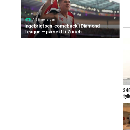
NTB
3 timer siden
Ingebrigtsen-comeback i Diamond
League – påmeldt i Zürich
346
fyl