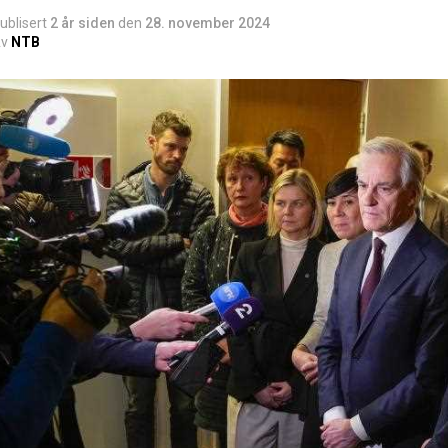
ublisert
2 år siden
den
28. november 2024
v
NTB