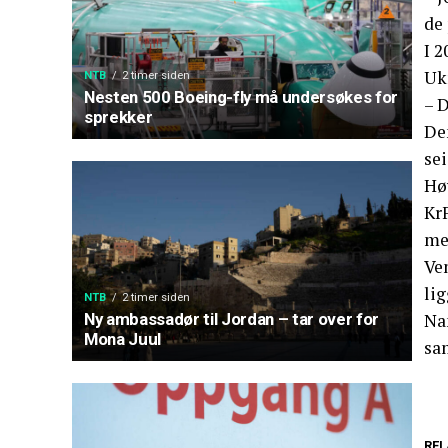
de 
I 2
Uk
NTB
2 timer siden
Nesten 500 Boeing-fly må undersøkes for
– 
sprekker
De
sei
Hø
KrF
me
Ven
lig
NTB
2 timer siden
Na
Ny ambassadør til Jordan – tar over for
Mona Juul
sa
REL