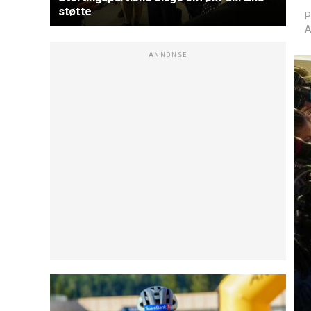
støtte
P
A
ANNONSE