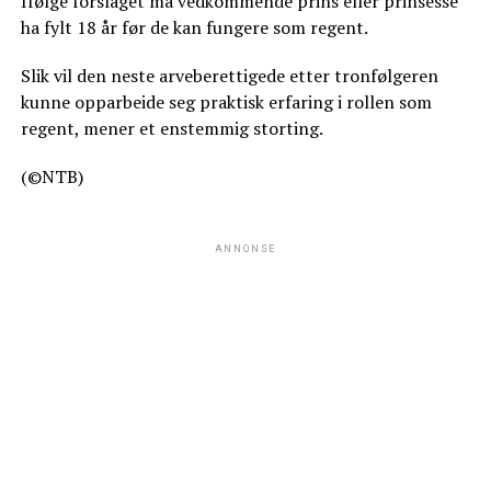
Ifølge forslaget må vedkommende prins eller prinsesse
ha fylt 18 år før de kan fungere som regent.
Slik vil den neste arveberettigede etter tronfølgeren
kunne opparbeide seg praktisk erfaring i rollen som
regent, mener et enstemmig storting.
(©NTB)
ANNONSE