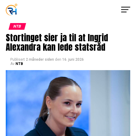
NTB
Stortinget sier ja til at Ingrid
Alexandra kan lede statsråd
Publisert
2 måneder siden
den
16. juni 2026
Av
NTB