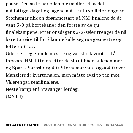
pause. Den siste perioden ble imidlertid av det
målfattige slaget og lagene måtte ut i spilleforlengelse.
Storhamar fikk en drømmestart på NM-finalene da de
vant 3-0 på bortebane i den første av de sju
finalekampene. Etter onsdagens 3-2-seier trenger de nå
bare to seire til for å kunne kalle seg norgesmestre og
løfte «bøtta».
Oilers er regjerende mestre og var storfavoritt til å
forsvare NM-tittelen etter de slo ut både Lillehammer
og Sparta Sarpsborg 4-0. Storhamar vant også 4-0 over
Manglerud i kvartfinalen, men måtte avgi to tap mot
Vålerenga i semifinalene.
Neste kamp er i Stavanger lørdag.
(©NTB)
RELATERTE EMNER:
ISHOCKEY
NM
OILERS
STORHAMAR