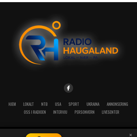
HJEM
LOKALT
NTB
USA
SPORT
UKRAINA
ANNONSERING
OSS I RADIOEN
INTERVJU
PERSONVERN
LIVESENTER
×
Copyright © 2026 A-Media AS | Radio Haugaland - Haraldsgata 114,