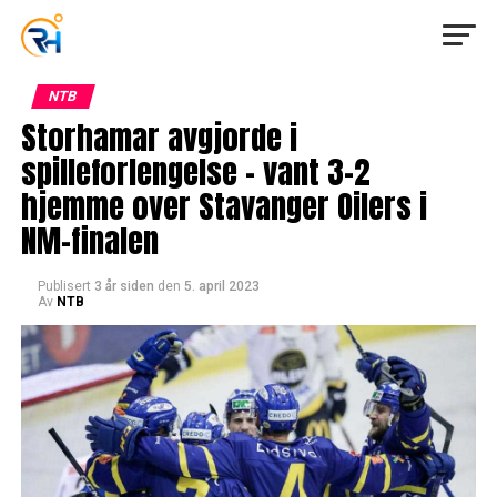
NTB
Storhamar avgjorde i
spilleforlengelse – vant 3-2
hjemme over Stavanger Oilers i
NM-finalen
Publisert
3 år siden
den
5. april 2023
Av
NTB