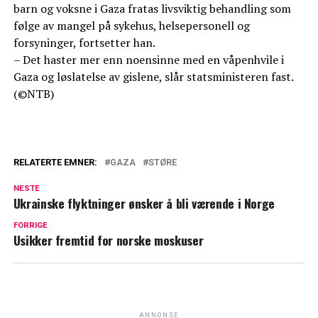
barn og voksne i Gaza fratas livsviktig behandling som
følge av mangel på sykehus, helsepersonell og
forsyninger, fortsetter han.
– Det haster mer enn noensinne med en våpenhvile i
Gaza og løslatelse av gislene, slår statsministeren fast.
(©NTB)
RELATERTE EMNER:
GAZA
STØRE
NESTE
Ukrainske flyktninger ønsker å bli værende i Norge
FORRIGE
Usikker fremtid for norske moskuser
ANNONSE