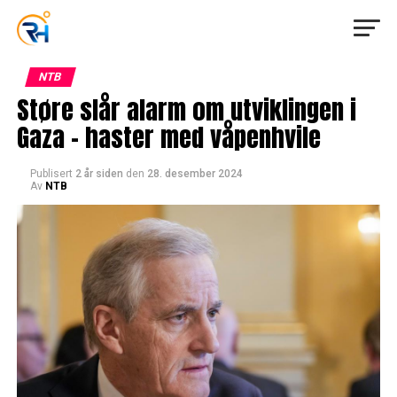
NTB
Støre slår alarm om utviklingen i
Gaza – haster med våpenhvile
Publisert
2 år siden
den
28. desember 2024
Av
NTB