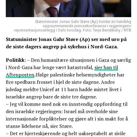
Statsminister Jonas Gahr Støre (Ap) holder en halvårlig
oppsummerende pressekonferanse i regjeringens
representasjonsanlegg i Oslo torsdag. Foto: Terje Bendiksby / NTB
Statsminister Jonas Gahr Støre (Ap) ser med uro på
de siste dagers angrep på sykehus i Nord-Gaza.
Politikk
: – Den humanitære situasjonen i Gaza og særlig
i Nord-Gaza har lenge vært katastrofal,
sier han til
Aftenposten
.Ifølge palestinske helsemyndigheter har
fire spedbarn frosset i hjel de siste dagene. Andre
juledag meldte Unicef at 11 barn hadde mistet livet i
israelske angrep bare de siste tre dagene.
– Jeg vil komme med nok en innstendig oppfordring til
den israelske regjeringen: Israel må overholde sine
internasjonale forpliktelser og gjøre alt i sin makt for å
stanse lidelsene nå, sier Støre.
– Det er hjerteskjærende og helt uakseptabelt at sivile