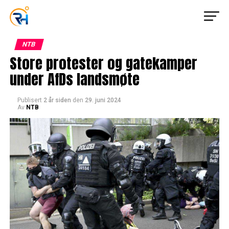
NTB
Store protester og gatekamper
under AfDs landsmøte
Publisert
2 år siden
den
29. juni 2024
Av
NTB