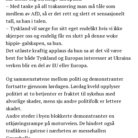
– Med tanke på all trakassering man må tåle som
medlem av AfD, så er det rett og slett et sensasjonelt
tall, sa han i talen.
– Tyskland vil sørge for sitt eget endelikt hvis vi ikke
skjerper oss og endelig får en slutt på denne woke
hippie-galskapen, sa hun.
Det utløste kraftig applaus da hun sa at det vil være
best for både Tyskland og Europas interesser at Ukraina
verken blir en del av EU eller Europa.
Og sammenstøtene mellom politi og demonstranter
fortsatte gjennom lørdagen. Lørdag kveld opplyser
politiet at to betjenter er fraktet til sykehus med
alvorlige skader, mens sju andre politifolk er lettere
skadet.
Andre steder i byen blokkerte demonstranter en
utkjøringsrampe på motorveien. De hindret også
trafikken i gatene i nærheten av messehallen