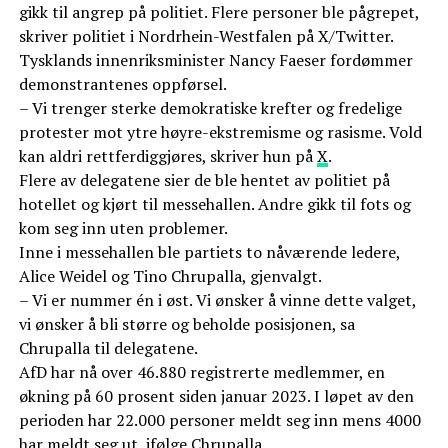
gikk til angrep på politiet. Flere personer ble pågrepet,
skriver politiet i Nordrhein-Westfalen på X/Twitter.
Tysklands innenriksminister Nancy Faeser fordømmer
demonstrantenes oppførsel.
– Vi trenger sterke demokratiske krefter og fredelige
protester mot ytre høyre-ekstremisme og rasisme. Vold
kan aldri rettferdiggjøres, skriver hun på
X
.
Flere av delegatene sier de ble hentet av politiet på
hotellet og kjørt til messehallen. Andre gikk til fots og
kom seg inn uten problemer.
Inne i messehallen ble partiets to nåværende ledere,
Alice Weidel og Tino Chrupalla, gjenvalgt.
– Vi er nummer én i øst. Vi ønsker å vinne dette valget,
vi ønsker å bli større og beholde posisjonen, sa
Chrupalla til delegatene.
AfD har nå over 46.880 registrerte medlemmer, en
økning på 60 prosent siden januar 2023. I løpet av den
perioden har 22.000 personer meldt seg inn mens 4000
har meldt seg ut, ifølge Chrupalla.