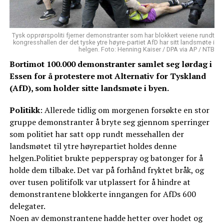
Tysk opprørspoliti fjerner demonstranter som har blokkert veiene rundt
kongresshallen der det tyske ytre høyre-partiet AfD har sitt landsmøte i
helgen. Foto: Henning Kaiser / DPA via AP / NTB
Bortimot 100.000 demonstranter samlet seg lørdag i
Essen for å protestere mot Alternativ for Tyskland
(AfD), som holder sitte landsmøte i byen.
Politikk
: Allerede tidlig om morgenen forsøkte en stor
gruppe demonstranter å bryte seg gjennom sperringer
som politiet har satt opp rundt messehallen der
landsmøtet til ytre høyrepartiet holdes denne
helgen.Politiet brukte pepperspray og batonger for å
holde dem tilbake. Det var på forhånd fryktet bråk, og
over tusen politifolk var utplassert for å hindre at
demonstrantene blokkerte inngangen for AfDs 600
delegater.
Noen av demonstrantene hadde hetter over hodet og