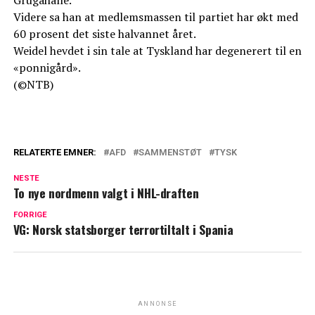
Grugahalle.
Videre sa han at medlemsmassen til partiet har økt med
60 prosent det siste halvannet året.
Weidel hevdet i sin tale at Tyskland har degenerert til en
«ponnigård».
(©NTB)
RELATERTE EMNER:
AFD
SAMMENSTØT
TYSK
NESTE
To nye nordmenn valgt i NHL-draften
FORRIGE
VG: Norsk statsborger terrortiltalt i Spania
ANNONSE