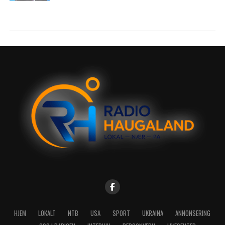
HJEM
LOKALT
NTB
USA
SPORT
UKRAINA
ANNONSERING