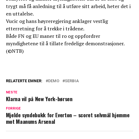
trygt må få anledning til å utføre sitt arbeid, heter det i
en uttalelse.
Vucic og hans høyreregjering anklager vestlig
etterretning for å trekke i trådene.
Både FN og EU maner til ro og oppfordrer
myndighetene til å tillate fredelige demonstrasjoner.
(©NTB)
RELATERTE EMNER:
DEMO
SERBIA
NESTE
Klarna vil på New York-børsen
FORRIGE
Mjelde syndebukk for Everton – scoret selvmål hjemme
mot Maanums Arsenal