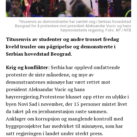
Titusenvis av demonstranter har samlet seg i Serbias hovedstad
Beograd for å protestere mot president Aleksandar Vucic og hans
høyreorienterte regjering. Foto: AP / NTB
Titusenvis av studenter og andre trosset fredag
kveld trusler om pågripelse og demonstrerte i
Serbias hovedstad Beograd.
Krig og konflikter
: Serbia har opplevd omfattende
protester de siste månedene, og mye av
demonstrantenes misnøye har vært rettet mot
president Aleksandar Vucic og hans
høyreregjering.Protestene blusset opp etter en ulykke i
byen Novi Sad i november, der 15 personer mistet livet
da taket på en jernbanestasjon raste sammen.
Anklager om korrupsjon og manglende kontroll med
byggeprosjekter har medvirket til misnøyen, som har
satt regjeringen i landet under sterkt press.