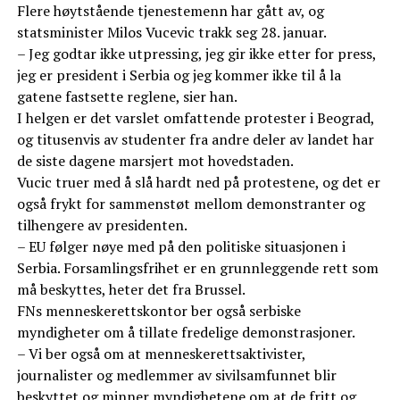
Flere høytstående tjenestemenn har gått av, og
statsminister Milos Vucevic trakk seg 28. januar.
– Jeg godtar ikke utpressing, jeg gir ikke etter for press,
jeg er president i Serbia og jeg kommer ikke til å la
gatene fastsette reglene, sier han.
I helgen er det varslet omfattende protester i Beograd,
og titusenvis av studenter fra andre deler av landet har
de siste dagene marsjert mot hovedstaden.
Vucic truer med å slå hardt ned på protestene, og det er
også frykt for sammenstøt mellom demonstranter og
tilhengere av presidenten.
– EU følger nøye med på den politiske situasjonen i
Serbia. Forsamlingsfrihet er en grunnleggende rett som
må beskyttes, heter det fra Brussel.
FNs menneskerettskontor ber også serbiske
myndigheter om å tillate fredelige demonstrasjoner.
– Vi ber også om at menneskerettsaktivister,
journalister og medlemmer av sivilsamfunnet blir
beskyttet og minner myndighetene om at de fritt og