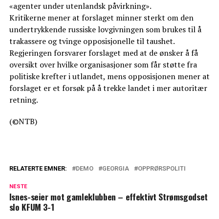
«agenter under utenlandsk påvirkning».
Kritikerne mener at forslaget minner sterkt om den
undertrykkende russiske lovgivningen som brukes til å
trakassere og tvinge opposisjonelle til taushet.
Regjeringen forsvarer forslaget med at de ønsker å få
oversikt over hvilke organisasjoner som får støtte fra
politiske krefter i utlandet, mens opposisjonen mener at
forslaget er et forsøk på å trekke landet i mer autoritær
retning.
(©NTB)
RELATERTE EMNER:
DEMO
GEORGIA
OPPRØRSPOLITI
NESTE
Isnes-seier mot gamleklubben – effektivt Strømsgodset
slo KFUM 3-1