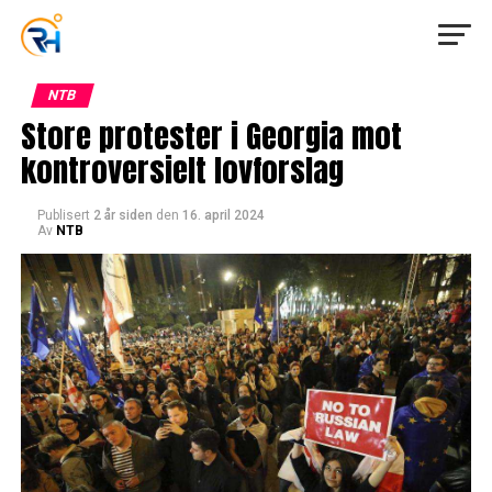
NTB
Store protester i Georgia mot
kontroversielt lovforslag
Publisert
2 år siden
den
16. april 2024
Av
NTB