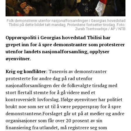
Folk demonstrerer utenfor nasjonalforsamlingen i Georgias hovedstad
Tbilisi på dette bildet tatt mandag. Protestene fortsetter tirsdag. Foto:
Zurab Tsertsvadsje / AP / NTB
Opprørspoliti i Georgias hovedstad Tbilisi har
grepet inn for å spre demonstranter som protesterer
utenfor landets nasjonalforsamling, opplyser
øyenvitner.
Krig og konflikter
: Tusenvis av demonstranter
protesterte for andre dag på rad utenfor
nasjonalforsamlingen der de folkevalgte tirsdag med
stort flertall stemte for å gå videre med et
kontroversielt lovforslag. Ifølge øyenvitner har politiet
brukt noe som ser ut til å være pepperspray for å spre
demonstrantene.Forslaget går ut på at medier og andre
organisasjoner som får over 20 prosent av sin
finansiering fra utlandet, må registrere seg som