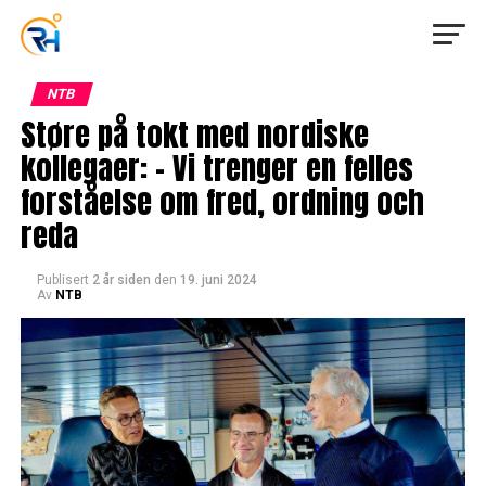
NTB
Støre på tokt med nordiske
kollegaer: – Vi trenger en felles
forståelse om fred, ordning och
reda
Publisert
2 år siden
den
19. juni 2024
Av
NTB