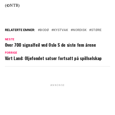
(©NTB)
RELATERTE EMNER:
BODØ
KYSTVAK
NORDISK
STØRE
NESTE
Over 700 signalfeil ved Oslo S de siste fem årene
FORRIGE
Vårt Land: Oljefondet satser fortsatt på spillselskap
ANNONSE