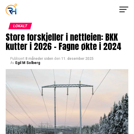
LOKALT
Store forskjeller i nettleien: BKK
kutter i 2026 – Fagne økte i 2024
Publisert
8 måneder siden
den
11. desember 2025
Av
Egil M Solberg