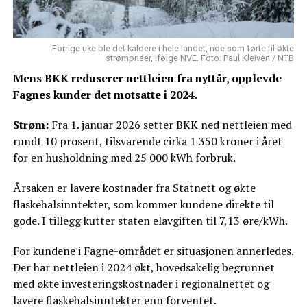
Forrige uke ble det kaldere i hele landet, noe som førte til økte
strømpriser, ifølge NVE. Foto: Paul Kleiven / NTB
Mens BKK reduserer nettleien fra nyttår, opplevde
Fagnes kunder det motsatte i 2024.
Strøm:
Fra 1. januar 2026 setter BKK ned nettleien med
rundt 10 prosent, tilsvarende cirka 1 350 kroner i året
for en husholdning med 25 000 kWh forbruk.
Årsaken er lavere kostnader fra Statnett og økte
flaskehalsinntekter, som kommer kundene direkte til
gode. I tillegg kutter staten elavgiften til 7,13 øre/kWh.
For kundene i Fagne-området er situasjonen annerledes.
Der har nettleien i 2024 økt, hovedsakelig begrunnet
med økte investeringskostnader i regionalnettet og
lavere flaskehalsinntekter enn forventet.