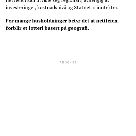
nettleien kan utvikle seg regionalt, avhengig av
investeringer, kostnadsnivå og Statnetts inntekter.
For mange husholdninger betyr det at nettleien
forblir et lotteri basert på geografi.
ANNONSE