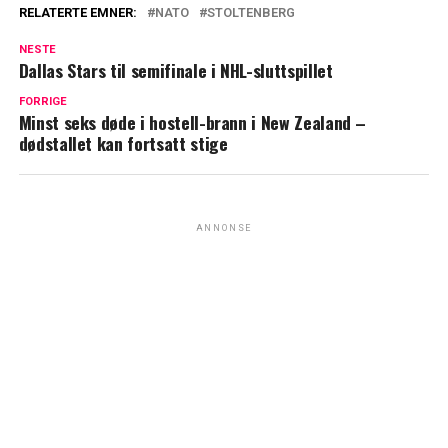
RELATERTE EMNER:
NATO
STOLTENBERG
NESTE
Dallas Stars til semifinale i NHL-sluttspillet
FORRIGE
Minst seks døde i hostell-brann i New Zealand –
dødstallet kan fortsatt stige
ANNONSE