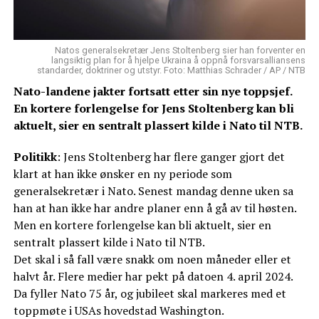
Natos generalsekretær Jens Stoltenberg sier han forventer en
langsiktig plan for å hjelpe Ukraina å oppnå forsvarsalliansens
standarder, doktriner og utstyr. Foto: Matthias Schrader / AP / NTB
Nato-landene jakter fortsatt etter sin nye toppsjef.
En kortere forlengelse for Jens Stoltenberg kan bli
aktuelt, sier en sentralt plassert kilde i Nato til NTB.
Politikk
: Jens Stoltenberg har flere ganger gjort det
klart at han ikke ønsker en ny periode som
generalsekretær i Nato. Senest mandag denne uken sa
han at han ikke har andre planer enn å gå av til høsten.
Men en kortere forlengelse kan bli aktuelt, sier en
sentralt plassert kilde i Nato til NTB.
Det skal i så fall være snakk om noen måneder eller et
halvt år. Flere medier har pekt på datoen 4. april 2024.
Da fyller Nato 75 år, og jubileet skal markeres med et
toppmøte i USAs hovedstad Washington.