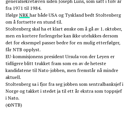
generalsekretæren siden Joseph Luns, som satt i tolv år
fra 1971 til 1984.
Ifølge
NRK
har både USA og Tyskland bedt Stoltenberg
om å fortsette en stund til.
Stoltenberg skal ha et klart ønske om å gå av 1. oktober,
men en kortere forlengelse kan ikke utelukkes dersom
det for eksempel passer bedre for en mulig etterfølger,
får NTB opplyst.
EU-kommisjonens president Ursula von der Leyen er
tidligere blitt trukket fram som en av de heteste
kandidatene til Nato-jobben, men fremstår nå mindre
aktuell.
Stoltenberg sa i fjor fra seg jobben som sentralbanksjef i
Norge og takket i stedet ja til ett år ekstra som toppsjef
i Nato.
(©NTB)