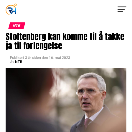
NTB
Stoltenberg kan komme til å takke
ja til forlengelse
Publisert
3 år siden
den
16. mai 2023
Av
NTB