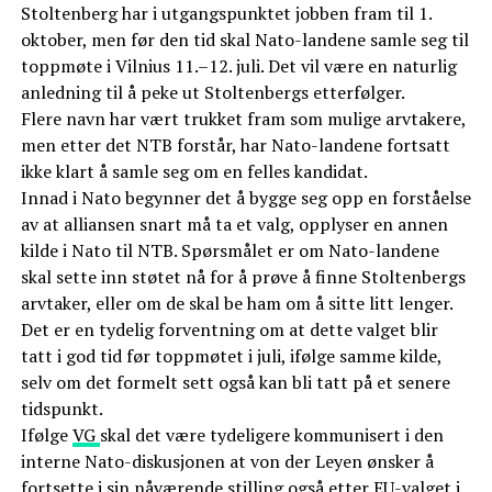
Stoltenberg har i utgangspunktet jobben fram til 1.
oktober, men før den tid skal Nato-landene samle seg til
toppmøte i Vilnius 11.–12. juli. Det vil være en naturlig
anledning til å peke ut Stoltenbergs etterfølger.
Flere navn har vært trukket fram som mulige arvtakere,
men etter det NTB forstår, har Nato-landene fortsatt
ikke klart å samle seg om en felles kandidat.
Innad i Nato begynner det å bygge seg opp en forståelse
av at alliansen snart må ta et valg, opplyser en annen
kilde i Nato til NTB. Spørsmålet er om Nato-landene
skal sette inn støtet nå for å prøve å finne Stoltenbergs
arvtaker, eller om de skal be ham om å sitte litt lenger.
Det er en tydelig forventning om at dette valget blir
tatt i god tid før toppmøtet i juli, ifølge samme kilde,
selv om det formelt sett også kan bli tatt på et senere
tidspunkt.
Ifølge
VG
skal det være tydeligere kommunisert i den
interne Nato-diskusjonen at von der Leyen ønsker å
fortsette i sin nåværende stilling også etter EU-valget i