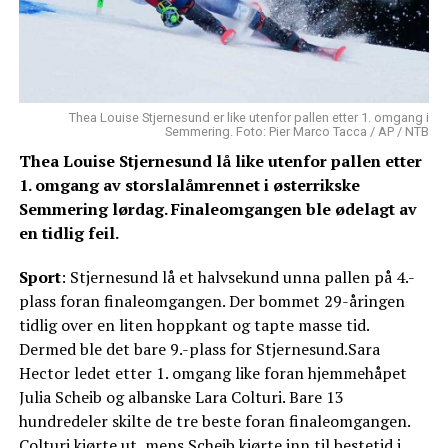
Thea Louise Stjernesund er like utenfor pallen etter 1. omgang i
Semmering. Foto: Pier Marco Tacca / AP / NTB
Thea Louise Stjernesund lå like utenfor pallen etter
1. omgang av storslalåmrennet i østerrikske
Semmering lørdag. Finaleomgangen ble ødelagt av
en tidlig feil.
Sport
: Stjernesund lå et halvsekund unna pallen på 4.-
plass foran finaleomgangen. Der bommet 29-åringen
tidlig over en liten hoppkant og tapte masse tid.
Dermed ble det bare 9.-plass for Stjernesund.Sara
Hector ledet etter 1. omgang like foran hjemmehåpet
Julia Scheib og albanske Lara Colturi. Bare 13
hundredeler skilte de tre beste foran finaleomgangen.
Colturi kjørte ut, mens Scheib kjørte inn til bestetid i