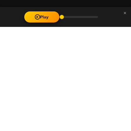
×
Play