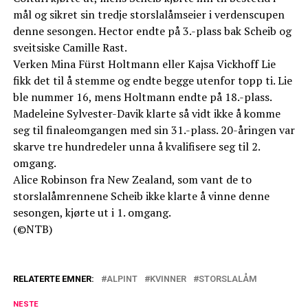
mål og sikret sin tredje storslalåmseier i verdenscupen
denne sesongen. Hector endte på 3.-plass bak Scheib og
sveitsiske Camille Rast.
Verken Mina Fürst Holtmann eller Kajsa Vickhoff Lie
fikk det til å stemme og endte begge utenfor topp ti. Lie
ble nummer 16, mens Holtmann endte på 18.-plass.
Madeleine Sylvester-Davik klarte så vidt ikke å komme
seg til finaleomgangen med sin 31.-plass. 20-åringen var
skarve tre hundredeler unna å kvalifisere seg til 2.
omgang.
Alice Robinson fra New Zealand, som vant de to
storslalåmrennene Scheib ikke klarte å vinne denne
sesongen, kjørte ut i 1. omgang.
(©NTB)
RELATERTE EMNER:
ALPINT
KVINNER
STORSLALÅM
NESTE