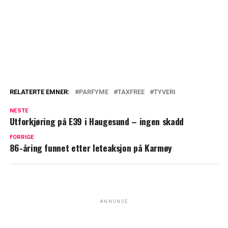
RELATERTE EMNER:
PARFYME
TAXFREE
TYVERI
NESTE
Utforkjøring på E39 i Haugesund – ingen skadd
FORRIGE
86-åring funnet etter leteaksjon på Karmøy
ANNONSE