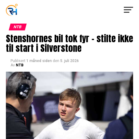
NTB
Stenshornes bil tok fyr – stilte ikke
til start i Silverstone
Publisert
1 måned siden
den
5. juli 2026
Av
NTB