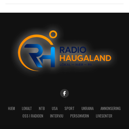
HJEM
LOKALT
NTB
USA
SPORT
UKRAINA
ANNONSERING
OSS I RADIOEN
INTERVJU
PERSONVERN
LIVESENTER