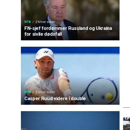
NTB
2 timer siden
FN-sjef fordømmer Russland og Ukraina
for sivile dødsfall
NTB
2 timer siden
Casper Ruud videre i double