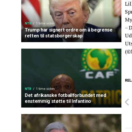
Lil
Spr
Myh
NTB
1 time siden
– 
Trump har signert ordre om å begrense
Ud
retten til statsborgerskap
Uts
(©
REL
NTB
1 time siden
Det afrikanske fotballforbundet med
enstemmig støtte til Infantino