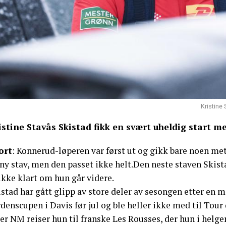
Kristine
istine Stavås Skistad fikk en svært uheldig start m
ort
: Konnerud-løperen var først ut og gikk bare noen met
ny stav, men den passet ikke helt.Den neste staven Skista
ikke klart om hun går videre.
istad har gått glipp av store deler av sesongen etter en
denscupen i Davis før jul og ble heller ikke med til Tour 
er NM reiser hun til franske Les Rousses, der hun i helge