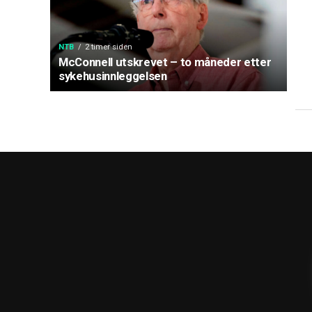
NTB
2 timer siden
McConnell utskrevet – to måneder etter
sykehusinnleggelsen