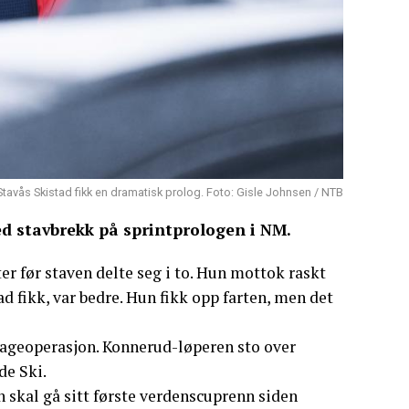
 Stavås Skistad fikk en dramatisk prolog. Foto: Gisle Johnsen / NTB
ed stavbrekk på sprintprologen i NM.
er før staven delte seg i to. Hun mottok raskt
d fikk, var bedre. Hun fikk opp farten, men det
 mageoperasjon. Konnerud-løperen sto over
de Ski.
n skal gå sitt første verdenscuprenn siden