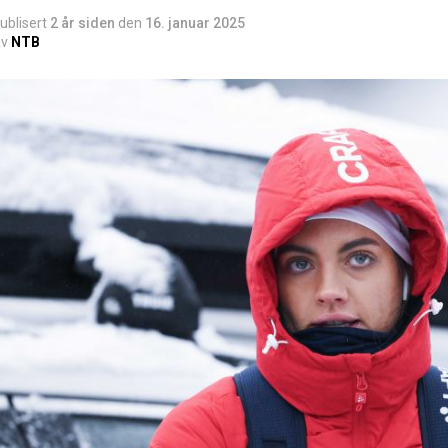
ublisert
2 år siden
den
16. januar 2025
v
NTB