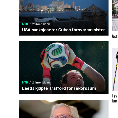
NTB
2 timer siden
USA sanksjonerer Cubas forsvarsminister
Ast
NTB
2 timer siden
Leeds kjøpte Trafford for rekordsum
Tys
kar