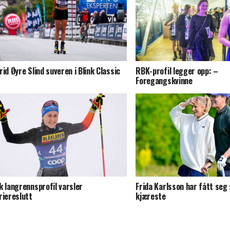
rid Øyre Slind suveren i Blink Classic
RBK-profil legger opp: –
Foregangskvinne
k langrennsprofil varsler
Frida Karlsson har fått seg 
riereslutt
kjæreste