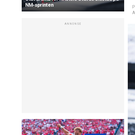
NM-sprinten
P
A
ANNONSE