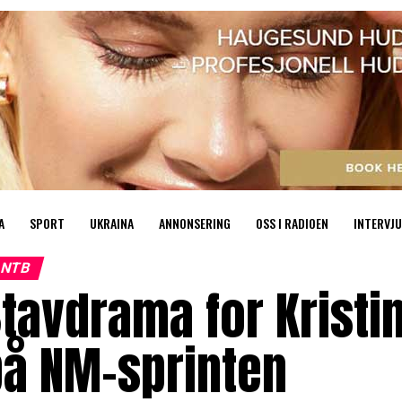
A
SPORT
UKRAINA
ANNONSERING
OSS I RADIOEN
INTERVJU
NTB
tavdrama for Kristi
på NM-sprinten