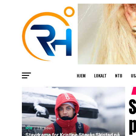
HJEM
LOKALT
NTB
US
S
NTB
2 år siden
Stavdrama for Kristine Stavås Skistad på