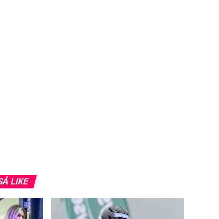
SÅ LIKE