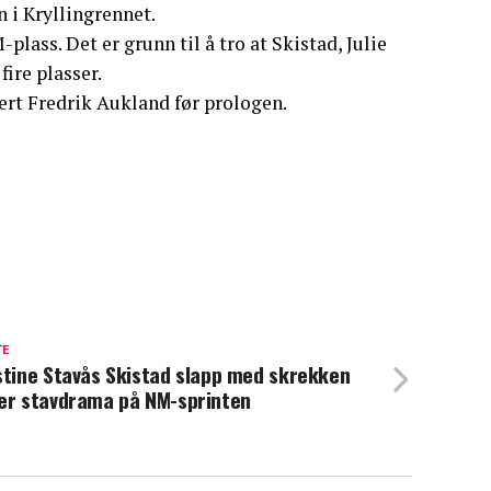
n i Kryllingrennet.
-plass. Det er grunn til å tro at Skistad, Julie
ire plasser.
rt Fredrik Aukland før prologen.
TE
stine Stavås Skistad slapp med skrekken
er stavdrama på NM-sprinten