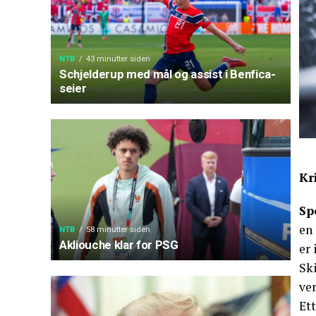
NTB
43 minutter siden
Schjelderup med mål og assist i Benfica-
seier
Kr
Sp
en 
NTB
58 minutter siden
Akliouche klar for PSG
er 
Sk
ver
Ett