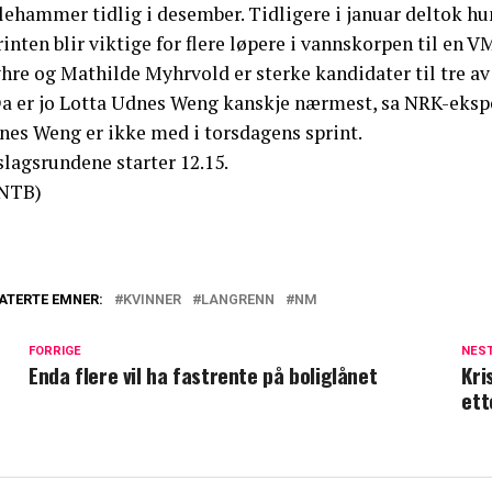
lehammer tidlig i desember. Tidligere i januar deltok hu
inten blir viktige for flere løpere i vannskorpen til en VM
re og Mathilde Myhrvold er sterke kandidater til tre av f
Da er jo Lotta Udnes Weng kanskje nærmest, sa NRK-ekspe
nes Weng er ikke med i torsdagens sprint.
lagsrundene starter 12.15.
NTB)
ATERTE EMNER:
KVINNER
LANGRENN
NM
FORRIGE
NES
Enda flere vil ha fastrente på boliglånet
Kri
ett