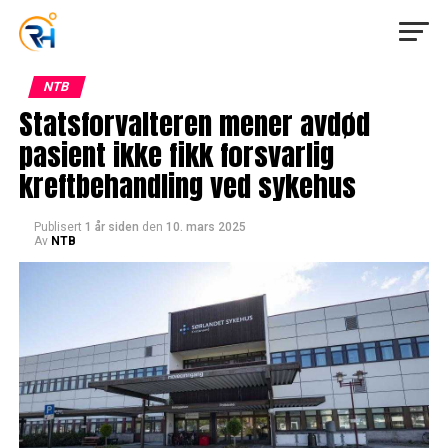
NTB
Statsforvalteren mener avdød
pasient ikke fikk forsvarlig
kreftbehandling ved sykehus
Publisert
1 år siden
den
10. mars 2025
Av
NTB