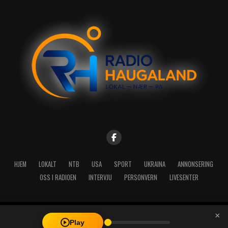
HJEM
LOKALT
NTB
USA
SPORT
UKRAINA
ANNONSERING
OSS I RADIOEN
INTERVJU
PERSONVERN
LIVESENTER
×
Copyright © 2026 A-Media AS | Radio Haugaland - Haraldsgata 114,
Play
5527 Haugesund - Mail: post@radioh.no - Telefon: 52717273